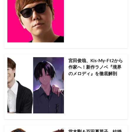
宮田俊哉、Kis-My-Ft2から
作家へ！新作ラノベ『境界
のメロディ』を徹底解剖
堂本剛＆百田夏菜子、結婚