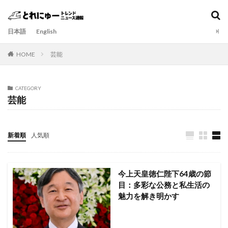
日本語
English
HOME
芸能
CATEGORY
芸能
新着順
人気順
今上天皇徳仁陛下64歳の節
目：多彩な公務と私生活の
魅力を解き明かす