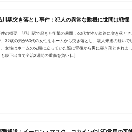
品川駅突き落とし事件：犯人の異常な動機に世間は戦慄
事件の概要: 『品川駅で起きた衝撃の瞬間：60代女性が線路に突き落とされ
で、39歳の男が60代の女性をホームから突き落とし、殺人未遂の疑いで
し、女性はホームの先頭に立っていた際に背後から男に突き落とされました​​
くも膜下出血で全治2週間の重傷を負い […]
衝撃報道：イーロン・マスク、コカインやLSD常用の可