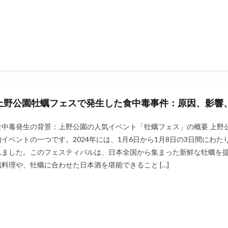
上野公園牡蠣フェスで発生した食中毒事件：原因、影響
食中毒発生の背景：上野公園の人気イベント「牡蠣フェス」の概要 上野
物イベントの一つです。2024年には、1月6日から1月8日の3日間にわ
れました​​​​​​。このフェスティバルは、日本全国から集まった新鮮な牡
蠣料理や、牡蠣に合わせた日本酒を堪能できること […]