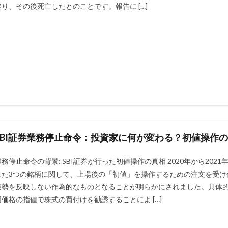
陥り、その後死亡したとのことです。報告に […]
SBI証券業務停止命令：投資家に何が変わる？初値操作
業務停止命令の背景: SBI証券が行った初値操作の真相 2020年から202
した3つの銘柄に関して、上場後の「初値」を操作するための注文を受け
実勢を反映しない作為的なものとなることが明らかにされました。具体的
同価格の指値で株式の買付けを勧誘することによ […]