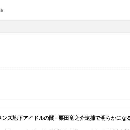
sh
メンズ地下アイドルの闇 – 栗田竜之介逮捕で明らかにな