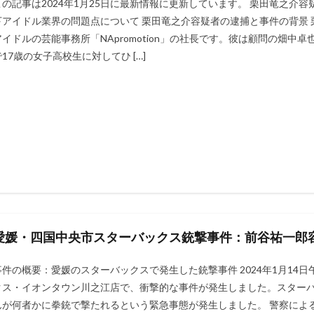
この記事は2024年1月25日に最新情報に更新しています。 栗田竜之介容
下アイドル業界の問題点について 栗田竜之介容疑者の逮捕と事件の背景
アイドルの芸能事務所「NApromotion」の社長です。彼は顧問の畑
で17歳の女子高校生に対してひ […]
愛媛・四国中央市スターバックス銃撃事件：前谷祐一郎容
事件の概要：愛媛のスターバックスで発生した銃撃事件 2024年1月14
クス・イオンタウン川之江店で、衝撃的な事件が発生しました。スターバ
んが何者かに拳銃で撃たれるという緊急事態が発生しました​​​​​​​​。 警