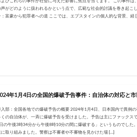
およびこれらの事件が社会に与えた影響に焦点を当てます。 この事件は
の声がどのように扱われるかという点で、広範な社会的討議を巻き起こし
ン：富豪から犯罪者への道 ここでは、エプスタインの個人的な背景、経 [
2024年1月4日の全国的爆破予告事件：自治体の対応と
導入部：全国各地での爆破予告の概要 2024年1月4日、日本国内で異
多くの自治体が、一斉に爆破予告を受けました。予告は主にファックスで
4日の午後3時34分から午後8時10分の間に爆破する」というものでし
速に取り組みました。警察は不審者や不審物を見かけた場 […]