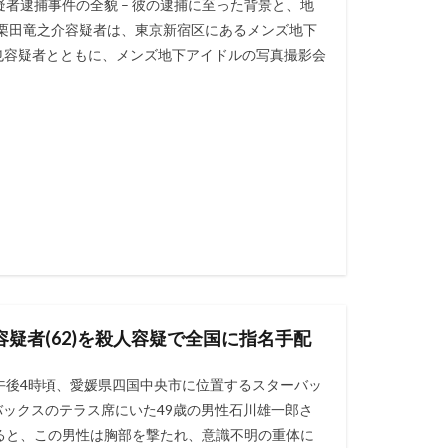
疑者逮捕事件の全貌 – 彼の逮捕に至った背景と、地
 栗田竜之介容疑者は、東京新宿区にあるメンズ地下
中卓也容疑者とともに、メンズ地下アイドルの写真撮影会
疑者(62)を殺人容疑で全国に指名手配
日午後4時頃、愛媛県四国中央市に位置するスターバッ
ックスのテラス席にいた49歳の男性石川雄一郎さ
察によると、この男性は胸部を撃たれ、意識不明の重体に