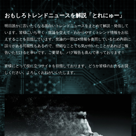
おもしろトレンドニュースを解説「とれにゅー」
明日誰かに言いたくなる面白いトレンドニュースをまとめて解説・発信して
います。皆様にいち早く・世論を交えて・わかりやすくトレンド情報をお伝
えすることを目指しています。世論の一部はX情報を参照しているため内容に
誤りがある可能性もあるので、些細なことでも気が付いたことがあればご報
告いただけると幸いです。ご要望も、バグ報告も喜んで承っております！
皆様にとって役に立つサイトを目指しております。どうか皆様のお力をお貸
しください。よろしくおねがいいたします。