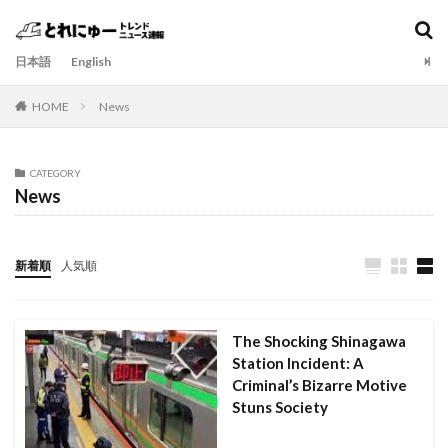
日本語
English
HOME
News
CATEGORY
News
新着順
人気順
The Shocking Shinagawa
Station Incident: A
Criminal’s Bizarre Motive
Stuns Society