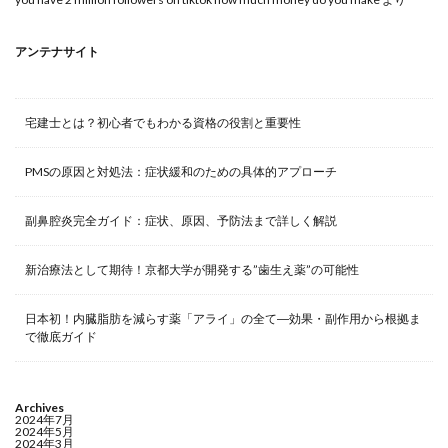
アンテナサイト
宅建士とは？初心者でもわかる資格の役割と重要性
PMSの原因と対処法：症状緩和のための具体的アプローチ
副鼻腔炎完全ガイド：症状、原因、予防法まで詳しく解説
新治療法として期待！京都大学が開発する”歯生え薬”の可能性
日本初！内臓脂肪を減らす薬「アライ」の全て―効果・副作用から根拠ま
で徹底ガイド
Archives
2024年7月
2024年5月
2024年3月