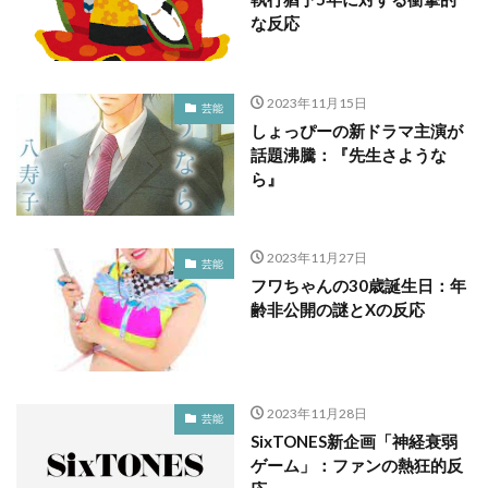
な反応
2023年11月15日
芸能
しょっぴーの新ドラマ主演が
話題沸騰：『先生さような
ら』
2023年11月27日
芸能
フワちゃんの30歳誕生日：年
齢非公開の謎とXの反応
2023年11月28日
芸能
SixTONES新企画「神経衰弱
ゲーム」：ファンの熱狂的反