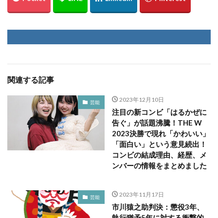
関連する記事
2023年12月10日
芸能
注目の新コンビ「はるかぜに
告ぐ」が話題沸騰！THE W
2023決勝で現れ「かわいい」
「面白い」という意見続出！
コンビの結成理由、経歴、メ
ンバーの情報をまとめました
2023年11月17日
芸能
市川猿之助判決：懲役3年、
執行猶予5年に対する衝撃的