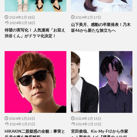
2024年2月18日
2024年2月17日
2024年2月18日
山下美月、感動の卒業発表！乃木
待望の実写化！ 人気漫画「お迎え
坂46から新たな旅立ちへ
渋谷くん」がドラマ化決定！
2024年1月23日
2024年1月15日
2024年1月23日
2024年1月15日
HIKAKIN二股疑惑の全貌：事実と
宮田俊哉、Kis-My-Ft2から作家
反省の声を徹底解析
へ！新作ラノベ『境界のメロデ