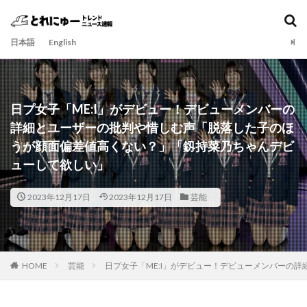
日本語
English
日プ女子「ME:I」がデビュー！デビューメンバーの
詳細とユーザーの批判や惜しむ声「脱落した子のほ
うが顔面偏差値高くない？」「釼持菜乃ちゃんデビ
ューして欲しい」
2023年12月17日
2023年12月17日
芸能
HOME
芸能
日プ女子「ME:I」がデビュー！デビューメンバーの