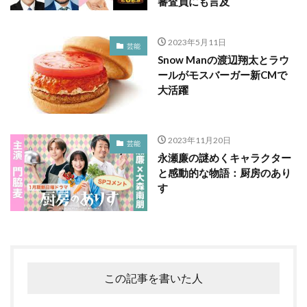
審査員にも言及
2023年5月11日
芸能
Snow Manの渡辺翔太とラウ
ールがモスバーガー新CMで
大活躍
2023年11月20日
芸能
永瀬廉の謎めくキャラクター
と感動的な物語：厨房のあり
す
この記事を書いた人