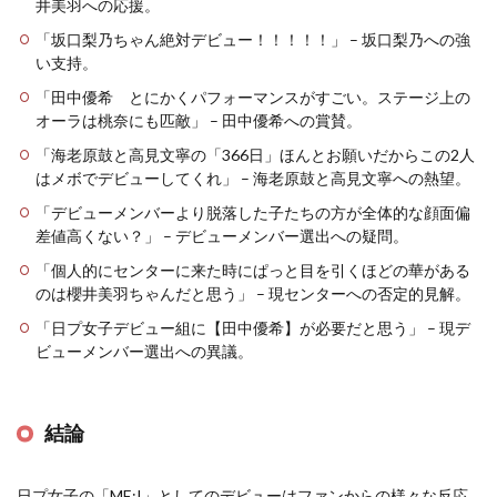
井美羽への応援。
「坂口梨乃ちゃん絶対デビュー！！！！！」 – 坂口梨乃への強
い支持。
「田中優希 とにかくパフォーマンスがすごい。ステージ上の
オーラは桃奈にも匹敵」 – 田中優希への賞賛。
「海老原鼓と高見文寧の「366日」ほんとお願いだからこの2人
はメボでデビューしてくれ」 – 海老原鼓と高見文寧への熱望。
「デビューメンバーより脱落した子たちの方が全体的な顔面偏
差値高くない？」 – デビューメンバー選出への疑問。
「個人的にセンターに来た時にぱっと目を引くほどの華がある
のは櫻井美羽ちゃんだと思う」 – 現センターへの否定的見解。
「日プ女子デビュー組に【田中優希】が必要だと思う」 – 現デ
ビューメンバー選出への異議。
結論
日プ女子の「ME:I」としてのデビューはファンからの様々な反応