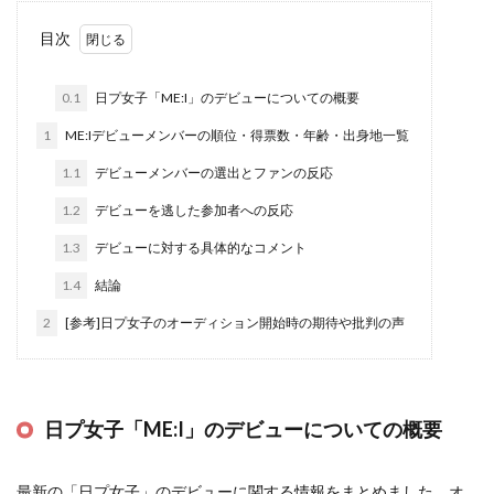
目次
0.1
日プ女子「ME:I」のデビューについての概要
1
ME:Iデビューメンバーの順位・得票数・年齢・出身地一覧
1.1
デビューメンバーの選出とファンの反応
1.2
デビューを逃した参加者への反応
1.3
デビューに対する具体的なコメント
1.4
結論
2
[参考]日プ女子のオーディション開始時の期待や批判の声
日プ女子「ME:I」のデビューについての概要
最新の「日プ女子」のデビューに関する情報をまとめました。オ