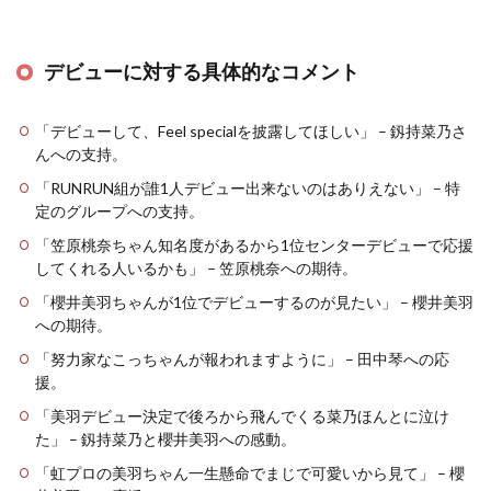
デビューに対する具体的なコメント
「デビューして、Feel specialを披露してほしい」 – 釼持菜乃さ
んへの支持。
「RUNRUN組が誰1人デビュー出来ないのはありえない」 – 特
定のグループへの支持。
「笠原桃奈ちゃん知名度があるから1位センターデビューで応援
してくれる人いるかも」 – 笠原桃奈への期待。
「櫻井美羽ちゃんが1位でデビューするのが見たい」 – 櫻井美羽
への期待。
「努力家なこっちゃんが報われますように」 – 田中琴への応
援。
「美羽デビュー決定で後ろから飛んでくる菜乃ほんとに泣け
た」 – 釼持菜乃と櫻井美羽への感動。
「虹プロの美羽ちゃん一生懸命でまじで可愛いから見て」 – 櫻