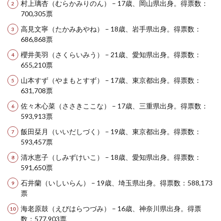
村上璃杏（むらかみりのん） – 17歳、岡山県出身。得票数：
700,305票
高見文寧（たかみあやね） – 18歳、岩手県出身。得票数：
686,868票
櫻井美羽（さくらいみう） – 21歳、愛知県出身。得票数：
655,210票
山本すず（やまもとすず） – 17歳、東京都出身。得票数：
631,708票
佐々木心菜（ささきここな） – 17歳、三重県出身。得票数：
593,913票
飯田栞月（いいだしづく） – 19歳、東京都出身。得票数：
593,457票
清水恵子（しみずけいこ） – 18歳、愛知県出身。得票数：
591,650票
石井蘭（いしいらん） – 19歳、埼玉県出身。得票数：588,173
票
海老原鼓（えびはらつづみ） – 16歳、神奈川県出身。得票
数：577,903票