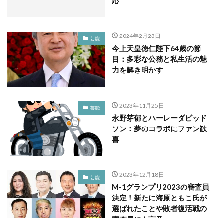
応
2024年2月23日
芸能
今上天皇徳仁陛下64歳の節
目：多彩な公務と私生活の魅
力を解き明かす
2023年11月25日
芸能
永野芽郁とハーレーダビッド
ソン：夢のコラボにファン歓
喜
2023年12月18日
芸能
M-1グランプリ2023の審査員
決定！新たに海原ともこ氏が
選ばれたことや敗者復活戦の