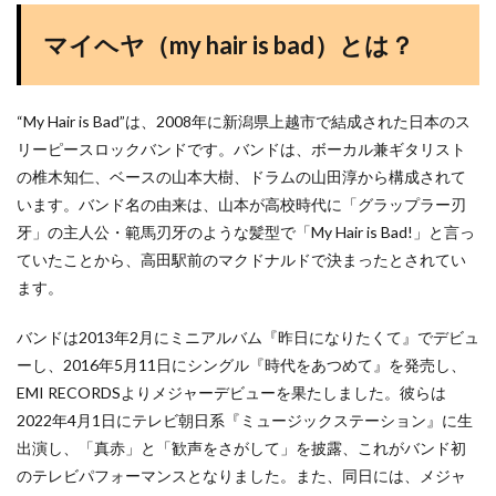
マイヘヤ（my hair is bad）とは？
“My Hair is Bad”は、2008年に新潟県上越市で結成された日本のス
リーピースロックバンドです。バンドは、ボーカル兼ギタリスト
の椎木知仁、ベースの山本大樹、ドラムの山田淳から構成されて
います。バンド名の由来は、山本が高校時代に「グラップラー刃
牙」の主人公・範馬刃牙のような髪型で「My Hair is Bad!」と言っ
ていたことから、高田駅前のマクドナルドで決まったとされてい
ます​
​。
バンドは2013年2月にミニアルバム『昨日になりたくて』でデビュ
ーし、2016年5月11日にシングル『時代をあつめて』を発売し、
EMI RECORDSよりメジャーデビューを果たしました​
​。彼らは
2022年4月1日にテレビ朝日系『ミュージックステーション』に生
出演し、「真赤」と「歓声をさがして」を披露、これがバンド初
のテレビパフォーマンスとなりました。また、同日には、メジャ