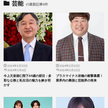
芸能
の最新記事8件
2024年2月23日
2024年2月22日
2024年5月6日
2024年2月22日
今上天皇徳仁陛下64歳の節目：多
プラスマイナス岩橋の衝撃暴露！
彩な公務と私生活の魅力を解き明
業界内の裏側と芸能界の将来
かす