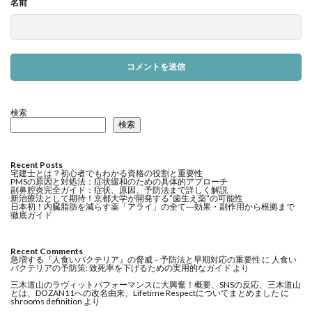
名前
検索
検索
Recent Posts
宅建士とは？初心者でもわかる資格の役割と重要性
PMSの原因と対処法：症状緩和のための具体的アプローチ
副鼻腔炎完全ガイド：症状、原因、予防法まで詳しく解説
新治療法として期待！京都大学が開発する”歯生え薬”の可能性
日本初！内臓脂肪を減らす薬「アライ」の全て―効果・副作用から根拠まで
徹底ガイド
Recent Comments
急増する『人食いバクテリア』の脅威 – 予防法と早期対応の重要性
に
人食い
バクテリアの予防策: 致死率を下げるための実用的なガイド
より
三木道山のラヴィットパフォーマンスに大興奮！概要、SNSの反応、三木道山
とは、DOZAN11への改名由来、Lifetime Respectについてまとめました
に
shrooms definition
より