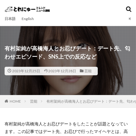
日本語
English
有村架純が高橋海人とお忍びデート：デート先、匂
わせエピソード、SNS上での反応など
2023年12月25日
2023年12月28日
芸能
HOME
芸能
有村架純が高橋海人とお忍びデート：デート先、匂わせ
有村架純が高橋海人とお忍びデートをしたことが話題となってい
ます。この記事ではデート先、お忍びで行ったマイヘヤとは、高