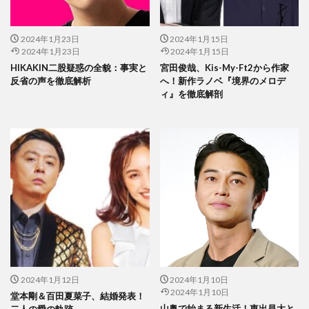
2024年1月23日
2024年1月15日
2024年1月23日
2024年1月15日
HIKAKIN二股疑惑の全貌：事実と
宮田俊哉、Kis-My-Ft2から作家
反省の声を徹底解析
へ！新作ラノベ『境界のメロデ
ィ』を徹底解剖
2024年1月12日
2024年1月10日
2024年1月10日
堂本剛＆百田夏菜子、結婚発表！
山奥で始まる新生活！東出昌大と