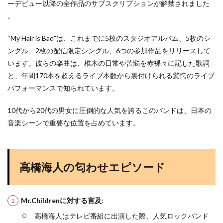
ーデビュー以降の全作品のサブスクリプションが解禁されました​
。
“My Hair is Bad”は、これまでに5枚のスタジオアルバム、5枚のシ
ングル、2枚の配信限定シングル、6つの参加作品をリリースして
います​
​。彼らの楽曲は、椎木の日常や苦悩を赤裸々に記した歌詞
と、年間170本を超えるライブ本数から裏付けられる驚愕のライブ
パフォーマンスで知られています​
​。
10代から20代の男女に圧倒的な人気を誇るこのバンドは、日本の
音楽シーンで重要な位置を占めています​
​。
高橋海人の匂わせエピソード
Mr.Childrenに対する言及
:
高橋海人はテレビ番組に出演した際、人気ロックバンド