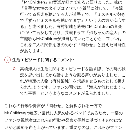
「Mr.Children」の音楽が好きであると語りました。彼は
「苦手な女性のタイプは？”という質問に対して、「今流
行ってる音楽を聴いてる人が苦手」で、「ミスチルが好き
で『ずっとミスチルを聴いてます』という人の方が安心す
る」と述べました。有村架純も過去にMr.Childrenの音楽
について言及しており、共演ドラマ『姉ちゃんの恋人』の
主題歌もMr.Childrenが担当していたことから、ファンは
これを二人の関係をほのめかす「匂わせ」と捉えた可能性
があります​
​。
生活エピソードに関するコメント
:
高橋海人は生活に関するエピソードを話す際、その時の状
況を思い出してから話すような振る舞いがありました。こ
れが特定の人物（有村架純）を想起させるものとして捉え
られたようです。ファンの間では、「海人が匂わせまくっ
てた事実」というようなコメントが見られました​
​。
これらの行動や発言が「匂わせ」と解釈される一方で、
Mr.Childrenは幅広い世代に人気のあるバンドであるため、一部の
ファンや視聴者はこれらの行動や発言が偶然に基づくものではな
いかと諌める声も上がっています。重要なのは、これらがファン