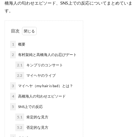
橋海人の匂わせエピソード、SNS上での反応についてまとめていま
す。
目次
1
概要
2
有村架純と高橋海人のお忍びデート
2.1
キンプリのコンサート
2.2
マイヘヤのライブ
3
マイヘヤ（my hair is bad）とは？
4
高橋海人の匂わせエピソード
5
SNS上での反応
5.1
肯定的な見方
5.2
否定的な見方