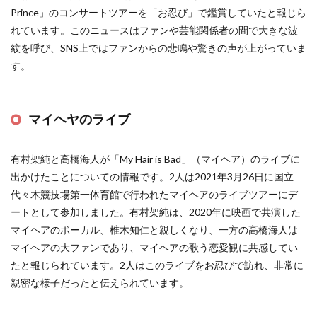
Prince」のコンサートツアーを「お忍び」で鑑賞していたと報じら
れています。このニュースはファンや芸能関係者の間で大きな波
紋を呼び、SNS上ではファンからの悲鳴や驚きの声が上がっていま
す​
​。
マイヘヤのライブ
有村架純と高橋海人が「My Hair is Bad」（マイヘア）のライブに
出かけたことについての情報です。2人は2021年3月26日に国立
代々木競技場第一体育館で行われたマイヘアのライブツアーにデ
ートとして参加しました。有村架純は、2020年に映画で共演した
マイヘアのボーカル、椎木知仁と親しくなり、一方の高橋海人は
マイヘアの大ファンであり、マイヘアの歌う恋愛観に共感してい
たと報じられています。2人はこのライブをお忍びで訪れ、非常に
親密な様子だったと伝えられています​
​。