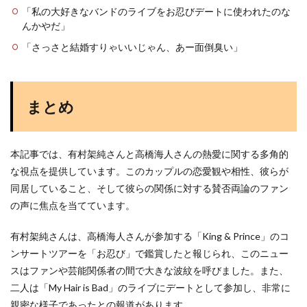
「私の大好きなバンドのライブをお忍びデートに使われたのな
んかやだ」
「さっさと結婚すりゃいいじゃん、あー面倒臭い」
まとめ
本記事では、有村架純さんと高橋海人さんの熱愛に関する多角的
な視点を提供しています。このカップルの恋愛観や相性、彼らが
同居していること、そして彼らの関係に対する賛否両論のファン
の声に焦点を当てています。
有村架純さんは、高橋海人さんが参加する「King & Prince」のコ
ンサートツアーを「お忍び」で鑑賞したと報じられ、このニュー
スはファンや芸能関係者の間で大きな波紋を呼びました。また、
二人は「My Hair is Bad」のライブにデートとして参加し、非常に
親密な様子であったとの報道があります。