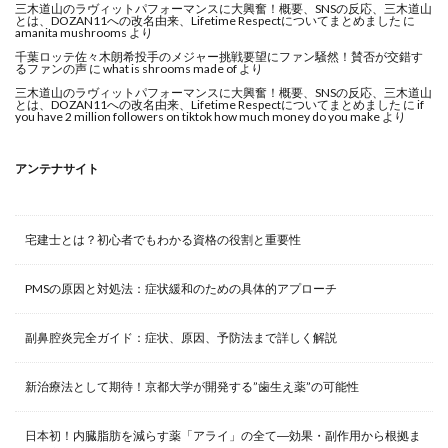
三木道山のラヴィットパフォーマンスに大興奮！概要、SNSの反応、三木道山
とは、DOZAN11への改名由来、Lifetime Respectについてまとめました
に
amanita mushrooms
より
千葉ロッテ佐々木朗希投手のメジャー挑戦要望にファン騒然！賛否が交錯す
るファンの声
に
what is shrooms made of
より
三木道山のラヴィットパフォーマンスに大興奮！概要、SNSの反応、三木道山
とは、DOZAN11への改名由来、Lifetime Respectについてまとめました
に
if
you have 2 million followers on tiktok how much money do you make
より
アンテナサイト
宅建士とは？初心者でもわかる資格の役割と重要性
PMSの原因と対処法：症状緩和のための具体的アプローチ
副鼻腔炎完全ガイド：症状、原因、予防法まで詳しく解説
新治療法として期待！京都大学が開発する”歯生え薬”の可能性
日本初！内臓脂肪を減らす薬「アライ」の全て―効果・副作用から根拠ま