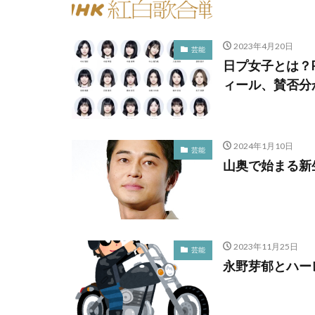
2023年4月20日
芸能
日プ女子とは？PRO
ィール、賛否分
2024年1月10日
芸能
山奥で始まる新
2023年11月25日
芸能
永野芽郁とハー