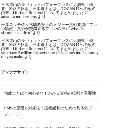
三木道山のラヴィットパフォーマンスに大興奮！概
要、SNSの反応、三木道山とは、DOZAN11への改名
由来、Lifetime Respectについてまとめました
に
amanita mushrooms
より
千葉ロッテ佐々木朗希投手のメジャー挑戦要望にファ
ン騒然！賛否が交錯するファンの声
に
what is
shrooms made of
より
三木道山のラヴィットパフォーマンスに大興奮！概
要、SNSの反応、三木道山とは、DOZAN11への改名
由来、Lifetime Respectについてまとめました
に
if
you have 2 million followers on tiktok how much money
do you make
より
アンテナサイト
宅建士とは？初心者でもわかる資格の役割と重要性
PMSの原因と対処法：症状緩和のための具体的ア
プローチ