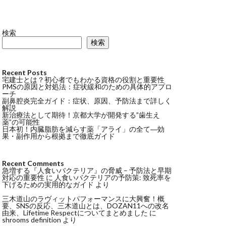
検索
検索
Recent Posts
宅建士とは？初心者でもわかる資格の役割と重要性
PMSの原因と対処法：症状緩和のための具体的アプロ
ーチ
副鼻腔炎完全ガイド：症状、原因、予防法まで詳しく
解説
新治療法として期待！京都大学が開発する”歯生え
薬”の可能性
日本初！内臓脂肪を減らす薬「アライ」の全て―効
果・副作用から根拠まで徹底ガイド
Recent Comments
急増する『人食いバクテリア』の脅威 – 予防法と早期
対応の重要性
に
人食いバクテリアの予防策: 致死率を
下げるための実用的なガイド
より
三木道山のラヴィットパフォーマンスに大興奮！概
要、SNSの反応、三木道山とは、DOZAN11への改名
由来、Lifetime Respectについてまとめました
に
shrooms definition
より