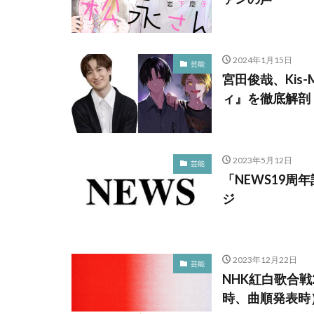
2024年1月15日
芸能
宮田俊哉、Kis
ィ』を徹底解剖
2023年5月12日
芸能
「NEWS19周
ジ
2023年12月22日
芸能
NHK紅白歌合
時、曲順発表時