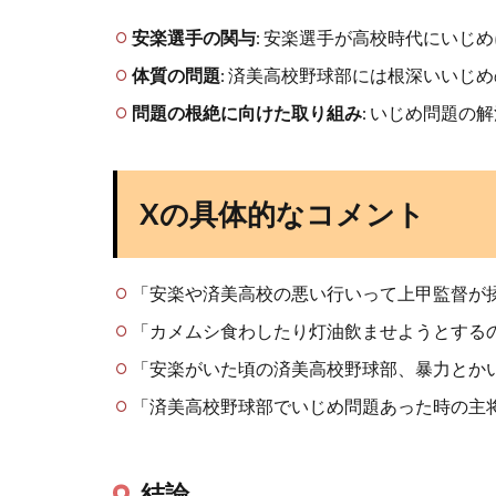
安楽選手の関与
: 安楽選手が高校時代にいじ
体質の問題
: 済美高校野球部には根深いいじ
問題の根絶に向けた取り組み
: いじめ問題の
Xの具体的なコメント
「安楽や済美高校の悪い行いって上甲監督が
「カメムシ食わしたり灯油飲ませようとする
「安楽がいた頃の済美高校野球部、暴力とか
「済美高校野球部でいじめ問題あった時の主
結論