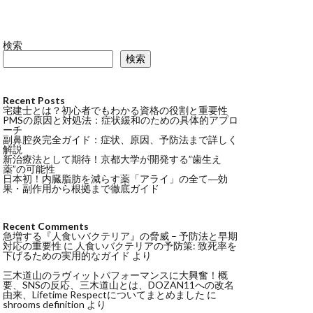
検索
検索
Recent Posts
宅建士とは？初心者でもわかる資格の役割と重要性
PMSの原因と対処法：症状緩和のための具体的アプロ
ーチ
副鼻腔炎完全ガイド：症状、原因、予防法まで詳しく
解説
新治療法として期待！京都大学が開発する”歯生え
薬”の可能性
日本初！内臓脂肪を減らす薬「アライ」の全て―効
果・副作用から根拠まで徹底ガイド
Recent Comments
急増する『人食いバクテリア』の脅威 – 予防法と早期
対応の重要性
に
人食いバクテリアの予防策: 致死率を
下げるための実用的なガイド
より
三木道山のラヴィットパフォーマンスに大興奮！概
要、SNSの反応、三木道山とは、DOZAN11への改名
由来、Lifetime Respectについてまとめました
に
shrooms definition
より