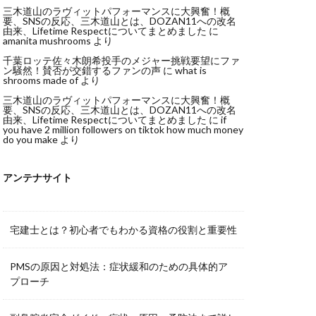
三木道山のラヴィットパフォーマンスに大興奮！概
要、SNSの反応、三木道山とは、DOZAN11への改名
由来、Lifetime Respectについてまとめました
に
amanita mushrooms
より
千葉ロッテ佐々木朗希投手のメジャー挑戦要望にファ
ン騒然！賛否が交錯するファンの声
に
what is
shrooms made of
より
三木道山のラヴィットパフォーマンスに大興奮！概
要、SNSの反応、三木道山とは、DOZAN11への改名
由来、Lifetime Respectについてまとめました
に
if
you have 2 million followers on tiktok how much money
do you make
より
アンテナサイト
宅建士とは？初心者でもわかる資格の役割と重要性
PMSの原因と対処法：症状緩和のための具体的ア
プローチ