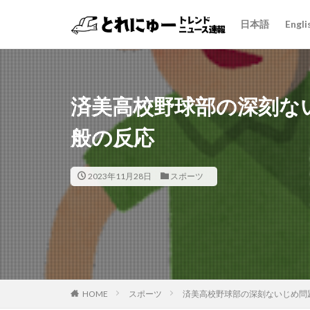
日本語
Engli
済美高校野球部の深刻な
般の反応
2023年11月28日
スポーツ
HOME
スポーツ
済美高校野球部の深刻ないじめ問