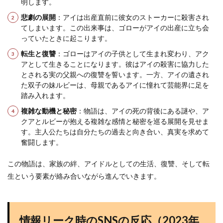
明します​
​。
悲劇の展開
：アイは出産直前に彼女のストーカーに殺害され
てしまいます。この出来事は、ゴローがアイの出産に立ち会
っていたときに起こります​
​。
転生と復讐
：ゴローはアイの子供として生まれ変わり、アク
アとして生きることになります。彼はアイの殺害に協力した
とされる実の父親への復讐を誓います。一方、アイの遺され
た双子の妹ルビーは、母親であるアイに憧れて芸能界に足を
踏み入れます​
​。
複雑な動機と秘密
：物語は、アイの死の背後にある謎や、ア
クアとルビーが抱える複雑な感情と秘密を巡る展開を見せま
す。主人公たちは自分たちの過去と向き合い、真実を求めて
奮闘します​
​。
この物語は、家族の絆、アイドルとしての生活、復讐、そして転
生という要素が絡み合いながら進んでいきます。
情報リーク時のSNSの反応（2023年