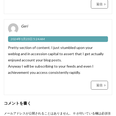
返信
Geri
2024年1月23日 5:24 AM
Pretty section of content. I just stumbled upon your
weblog and in accession capital to assert that I get actually
enjoyed account your blog posts.
Anyway I will be subscribing to your feeds and even I
achievement you access consistently rapidly.
返信
コメントを書く
メールアドレスが公開されることはありません。
※
が付いている欄は必須項