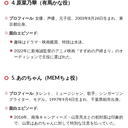
4. 原菜乃華（有馬かな役）
プロフィール
: 女優、声優、元子役。2003年8月26日生まれ、東
京都出身​
​。
面白エピソード
:
趣味はドラマ・映画鑑賞、特技は水泳​
​。
2022年に新海誠監督のアニメ映画『すずめの戸締まり』のオ
ーディションで主役に選ばれた​
​。
5. あのちゃん（MEMちょ役）
プロフィール
: タレント、ミュージシャン、歌手、シンガーソン
グライター、モデル。1997年9月4日生まれ、千葉県柏市出身​
​。
面白エピソード
:
2016年、南海キャンディーズ・山里亮太との初対面は印象的
で、山里はあのちゃんに対して特別な注意を払っていた​
​。