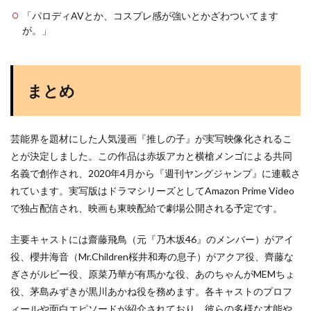
「パロディAVとか、コスプレ感が強いとかざわついてます
が。」
まとめ
芸能界を題材にした人気漫画『推しの子』が実写映像化されるこ
とが決定しました。この作品は赤坂アカと横槍メンゴによる共同
名義で創作され、2020年4月から『週刊ヤングジャンプ』に連載さ
れています。実写版はドラマシリーズとしてAmazon Prime Video
で独占配信され、映画も東映配給で劇場公開される予定です。
主要キャストには齋藤飛鳥（元『乃木坂46』のメンバー）がアイ
役、櫻井海音（Mr.Children桜井和寿の息子）がアクア役、齊藤な
ぎさがルビー役、原菜乃華が有馬かな役、あのちゃんがMEMちょ
役、茅島みずきが黒川あかね役を務めます。各キャストのプロフ
ィールや面白エピソードが紹介されており、彼らの多様な才能や