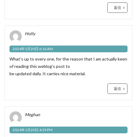
返信
Holly
2024年1月20日 6:16 AM
What’s up to every one, for the reason that I am actually keen
of reading this weblog’s post to
be updated daily. It carries nice material.
返信
Meghan
2024年1月20日 4:39 PM