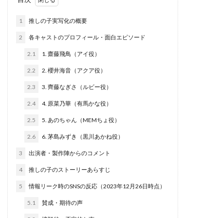
1
推しの子実写化の概要
2
各キャストのプロフィール・面白エピソード
2.1
1. 齋藤飛鳥（アイ役）
2.2
2. 櫻井海音（アクア役）
2.3
3. 齊藤なぎさ（ルビー役）
2.4
4. 原菜乃華（有馬かな役）
2.5
5. あのちゃん（MEMちょ役）
2.6
6. 茅島みずき（黒川あかね役）
3
出演者・製作陣からのコメント
4
推しの子のストーリーあらすじ
5
情報リーク時のSNSの反応（2023年12月26日時点）
5.1
賛成・期待の声