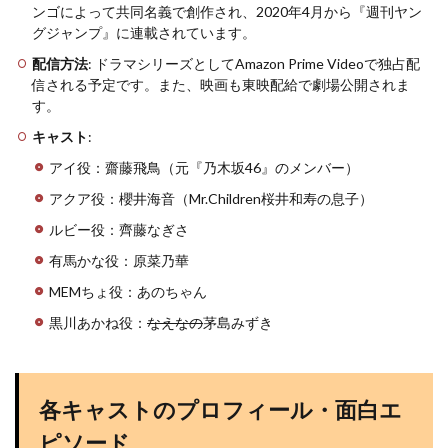
ンゴによって共同名義で創作され、2020年4月から『週刊ヤン
グジャンプ』に連載されています。
配信方法
: ドラマシリーズとしてAmazon Prime Videoで独占配
信される予定です。また、映画も東映配給で劇場公開されま
す。
キャスト
:
アイ役：齋藤飛鳥（元『乃木坂46』のメンバー）​
​​アクア役：櫻井海音（Mr.Children桜井和寿の息子）​
​​ルビー役：齊藤なぎさ​
​​有馬かな役：原菜乃華​​
​MEMちょ役：あのちゃん​
​​黒川あかね役：
なえなの
茅島みずき
各キャストのプロフィール・面白エ
ピソード