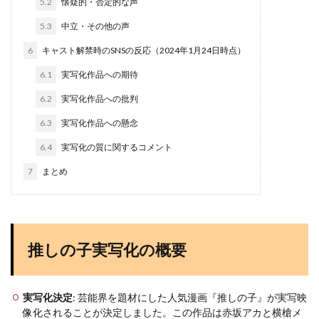
5.2
懐疑的・否定的な声
5.3
中立・その他の声
6
キャスト解禁時のSNSの反応（2024年1月24日時点）
6.1
実写化作品への期待
6.2
実写化作品への批判
6.3
実写化作品への懸念
6.4
実写化の質に関するコメント
7
まとめ
推しの子実写化の概要
実写化決定
: 芸能界を題材にした人気漫画『推しの子』が実写映
像化されることが決定しました。この作品は赤坂アカと横槍メ