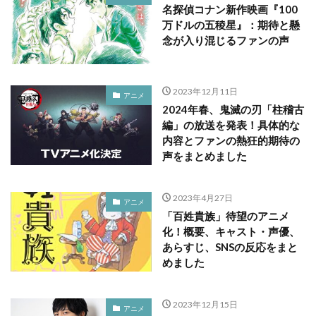
名探偵コナン新作映画『100
万ドルの五稜星』：期待と懸
念が入り混じるファンの声
2023年12月11日
アニメ
2024年春、鬼滅の刃「柱稽古
編」の放送を発表！具体的な
内容とファンの熱狂的期待の
声をまとめました
2023年4月27日
アニメ
「百姓貴族」待望のアニメ
化！概要、キャスト・声優、
あらすじ、SNSの反応をまと
めました
2023年12月15日
アニメ