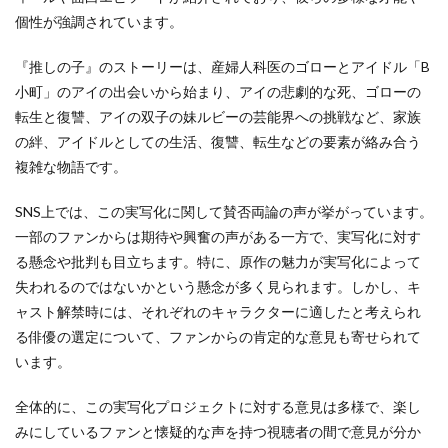
個性が強調されています。
『推しの子』のストーリーは、産婦人科医のゴローとアイドル「B
小町」のアイの出会いから始まり、アイの悲劇的な死、ゴローの
転生と復讐、アイの双子の妹ルビーの芸能界への挑戦など、家族
の絆、アイドルとしての生活、復讐、転生などの要素が絡み合う
複雑な物語です。
SNS上では、この実写化に関して賛否両論の声が挙がっています。
一部のファンからは期待や興奮の声がある一方で、実写化に対す
る懸念や批判も目立ちます。特に、原作の魅力が実写化によって
失われるのではないかという懸念が多く見られます。しかし、キ
ャスト解禁時には、それぞれのキャラクターに適したと考えられ
る俳優の選定について、ファンからの肯定的な意見も寄せられて
います。
全体的に、この実写化プロジェクトに対する意見は多様で、楽し
みにしているファンと懐疑的な声を持つ視聴者の間で意見が分か