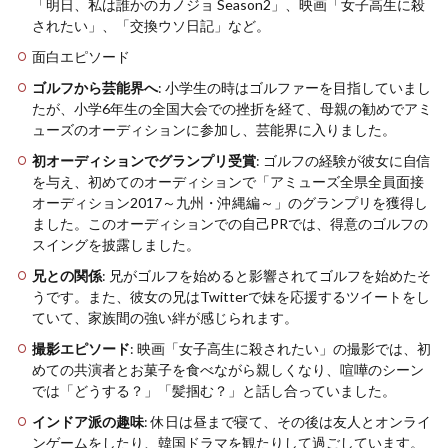
「明日、私は誰かのカノジョ Season2」、映画「女子高生に殺
されたい」、「交換ウソ日記」など​
​。
面白エピソード
ゴルフから芸能界へ
: 小学生の時はゴルファーを目指していまし
たが、小学6年生の全国大会での挫折を経て、母親の勧めでアミ
ューズのオーディションに参加し、芸能界に入りました​
​。
初オーディションでグランプリ受賞
: ゴルフの経験が彼女に自信
を与え、初めてのオーディションで「アミューズ全県全員面接
オーディション2017～九州・沖縄編～」のグランプリを獲得し
ました。このオーディションでの自己PRでは、得意のゴルフの
スイングを披露しました​
​。
兄との関係
: 兄がゴルフを始めると影響されてゴルフを始めたそ
うです。また、彼女の兄はTwitterで妹を応援するツイートをし
ていて、家族間の強い絆が感じられます​
​。
撮影エピソード
: 映画「女子高生に殺されたい」の撮影では、初
めての共演者とお菓子を食べながら親しくなり、喧嘩のシーン
では「どうする？」「髪掴む？」と話し合っていました​
​。
インドア派の趣味
: 休日は昼まで寝て、その後は友人とオンライ
ンゲームをしたり、韓国ドラマを観たりして過ごしています​
​。