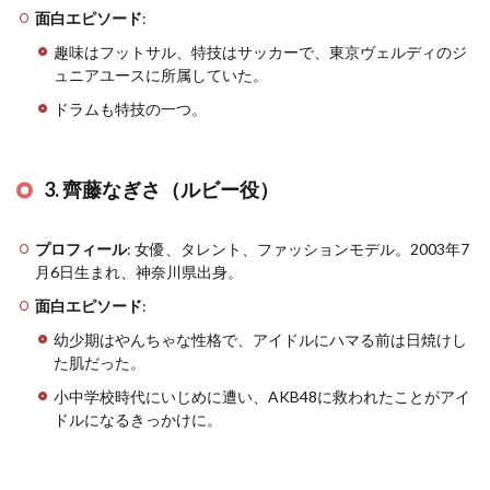
面白エピソード
:
趣味はフットサル、特技はサッカーで、東京ヴェルディのジ
ュニアユースに所属していた​
​。
ドラムも特技の一つ​
​。
3. 齊藤なぎさ（ルビー役）
プロフィール
: 女優、タレント、ファッションモデル。2003年7
月6日生まれ、神奈川県出身​
​。
面白エピソード
:
幼少期はやんちゃな性格で、アイドルにハマる前は日焼けし
た肌だった​
​。
小中学校時代にいじめに遭い、AKB48に救われたことがアイ
ドルになるきっかけに​
​。