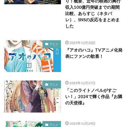
り！概要、近年の映画の興行
収入100億円突破までの期間
比較、あらすじ（ネタバ
レ）、SNSの反応をまとめま
した
2023年11月20日
アニメ
『アオのハコ』TVアニメ化発
表にファンの歓喜！
2023年11月27日
アニメ
「このライトノベルがすご
い！」2024で輝く作品『お隣
の天使様』
2023年11月29日
アニメ