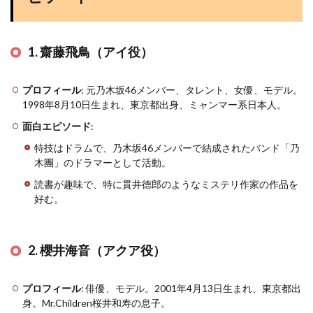
1. 齋藤飛鳥（アイ役）
プロフィール
: 元乃木坂46メンバー、タレント、女優、モデル。
1998年8月10日生まれ、東京都出身、ミャンマー系日本人​
​。
面白エピソード
:
特技はドラムで、乃木坂46メンバーで結成されたバンド「乃
木團」のドラマーとして活動​
​。
読書が趣味で、特に貫井徳郎のようなミステリ作家の作品を
好む​
​。
2. 櫻井海音（アクア役）
プロフィール
: 俳優、モデル。2001年4月13日生まれ、東京都出
身。Mr.Children桜井和寿の息子​
​。