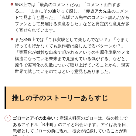
SNS上では「最高のコメントだね」「コメント面白すぎ
る…」「まさにその通りって感じ」「赤坂アカ先生のコメン
トで見ようと思った」「赤坂アカ先生のコメント読んだから
ファンとして見届ける決意をした」などと肯定的な意見が多
く寄せられています。
またSNS上では「これ実験として楽しんでない？」「うまく
行っても行かなくても原作者は楽しんでるパターンか？」
「実写化が微妙な出来で叩かれるというのも原作準拠でメタ
構造になっている未来まで見据えている気がする」などと、
原作で実写化の失敗について取り上げていることから、現実
世界で試しているのではという意見もありました。
推しの子のストーリーあらすじ
ゴローとアイの出会い
：産婦人科医のゴローは、彼の推しで
あるアイドル「B小町」のアイと出会います。アイはある日、
患者としてゴローの前に現れ、彼女が妊娠していることが判