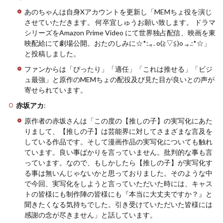
あのちゃんは自身Xアカウントを更新し「MEMちょ役を演じ
させていただきます。 何卒宜しゅうお願い致します。 ドラマ
シリーズをAmazon Prime Video にて世界独占配信、映画を東
映配給にて劇場公開。おたのしみに☆*:.｡. o(≧▽≦)o .｡.:*☆」
と投稿しました。
ファンからは「ぴったり」「適任」「これは推せる」「ビジ
ュ最強」と原作のMEMちょの配役及び見た目が良いとの声が
寄せられています。
赤坂アカ
:
原作者の赤坂さんは「この度の【推しの子】の実写化にあた
りまして、【推しの子】は芸能界に対してさまざまな言及を
している作品です。そして漫画作品の実写化についても触れ
ています。良い事ばかりを言っていません。批判的な事も言
っています。なので、もしかしたら【推しの子】が実写化す
る事は無いんじゃないかと思っておりました。そのような中
で今回、実写化をしようと言っていただいた時には、キャス
トの皆様にも制作陣の皆様にも『本当に大丈夫ですか？』と
聞きたくなる気持ちでした。引き受けていただいた皆様には
感謝の念が尽きません」と話しています。