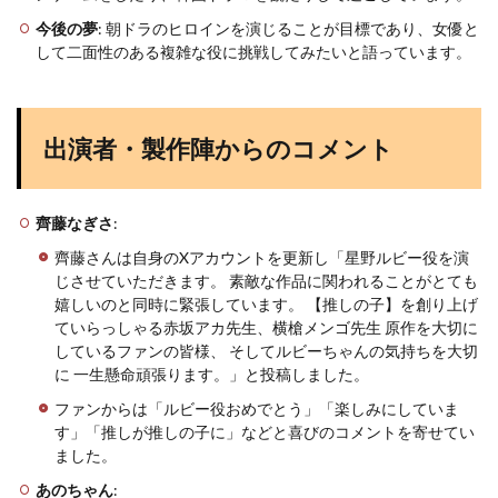
今後の夢
: 朝ドラのヒロインを演じることが目標であり、女優と
して二面性のある複雑な役に挑戦してみたいと語っています​
​。
出演者・製作陣からのコメント
齊藤なぎさ
:
齊藤さんは自身のXアカウントを更新し「星野ルビー役を演
じさせていただきます。 素敵な作品に関われることがとても
嬉しいのと同時に緊張しています。 【推しの子】を創り上げ
ていらっしゃる赤坂アカ先生、横槍メンゴ先生 原作を大切に
しているファンの皆様、 そしてルビーちゃんの気持ちを大切
に 一生懸命頑張ります。」と投稿しました。
ファンからは「ルビー役おめでとう」「楽しみにしていま
す」「推しが推しの子に」などと喜びのコメントを寄せてい
ました。
あのちゃん
: