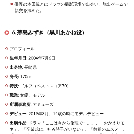
俳優の本田翼とはドラマの撮影現場で出会い、脱出ゲームで
親交を深めた​
​。
6. 茅島みずき（黒川あかね役）
プロフィール
生年月日
: 2004年7月6日
出身地
: 長崎県
身長
: 170cm
特技
: ゴルフ（ベストスコア70）
職業
: 女優、モデル
所属事務所
: アミューズ
デビュー
: 2019年3月、14歳の時にモデルデビュー
出演作品
: ドラマ「ここは今から倫理です。」、「おかえりモ
ネ」、「卒業式に、神谷詩子がいない」、「教祖のムスメ」、