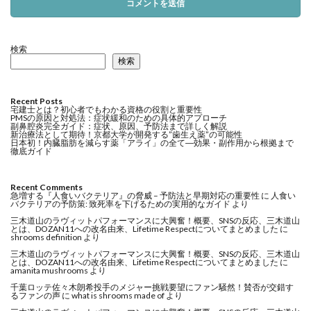
検索
検索
Recent Posts
宅建士とは？初心者でもわかる資格の役割と重要性
PMSの原因と対処法：症状緩和のための具体的アプローチ
副鼻腔炎完全ガイド：症状、原因、予防法まで詳しく解説
新治療法として期待！京都大学が開発する”歯生え薬”の可能性
日本初！内臓脂肪を減らす薬「アライ」の全て―効果・副作用から根拠まで
徹底ガイド
Recent Comments
急増する『人食いバクテリア』の脅威 – 予防法と早期対応の重要性
に
人食い
バクテリアの予防策: 致死率を下げるための実用的なガイド
より
三木道山のラヴィットパフォーマンスに大興奮！概要、SNSの反応、三木道山
とは、DOZAN11への改名由来、Lifetime Respectについてまとめました
に
shrooms definition
より
三木道山のラヴィットパフォーマンスに大興奮！概要、SNSの反応、三木道山
とは、DOZAN11への改名由来、Lifetime Respectについてまとめました
に
amanita mushrooms
より
千葉ロッテ佐々木朗希投手のメジャー挑戦要望にファン騒然！賛否が交錯す
るファンの声
に
what is shrooms made of
より