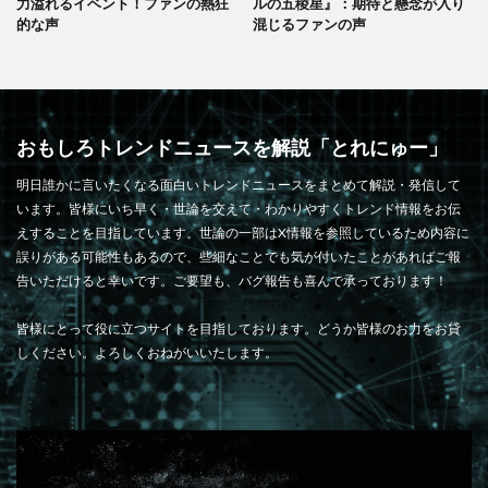
力溢れるイベント！ファンの熱狂
ルの五稜星』：期待と懸念が入り
的な声
混じるファンの声
おもしろトレンドニュースを解説「とれにゅー」
明日誰かに言いたくなる面白いトレンドニュースをまとめて解説・発信して
います。皆様にいち早く・世論を交えて・わかりやすくトレンド情報をお伝
えすることを目指しています。世論の一部はX情報を参照しているため内容に
誤りがある可能性もあるので、些細なことでも気が付いたことがあればご報
告いただけると幸いです。ご要望も、バグ報告も喜んで承っております！
皆様にとって役に立つサイトを目指しております。どうか皆様のお力をお貸
しください。よろしくおねがいいたします。