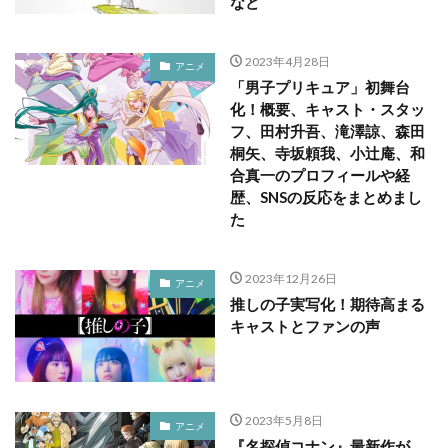
など
2023年4月28日
アニメ
「男子プリキュア」初舞台
化！概要、キャスト・スタッ
フ、田村升吾、滝澤諒、森田
桐矢、寺坂頼我、小辻庵、和
合真一のプロフィールや経
歴、SNSの反応をまとめまし
た
2023年12月26日
アニメ
推しの子実写化！期待高まる
キャストとファンの声
2023年5月8日
アニメ
『名探偵コナン』最新作が