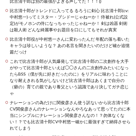
比古清十郎は別の最強がよぎる声してた！！！()
比古清十郎がトレンドに入ってる るろうに剣心 比古清十郎(cv:
中村悠一)ってミスター・ブシドーじゃねーか！ 侍被れ(公式設
定)がモノホンの侍になっちゃったじゃねーか！ 剣は凶器 剣術
は殺人術 どんな綺麗事やお題目を口にしてもそれが真実
比古清十郎役が中村悠一さんに変わったんだ 年配の落ち着いた
キャラは珍しいような？ あの名言を聞きたいのだけど確か追憶
篇だっけ
これで比古清十郎が人気爆発して比古清十郎の二次創作を大手
がやって比古清十郎といえば◯◯さんの二次創作みたいになっ
たらBSS（僕が先に好きだったのに）をリアルに味わうことに
なり耐えきれる気がしないけど比古清十郎はあくまで自分の
（癖の）育ての親であり養父という認識であり決してガチ恋じ
ゃ
ナレーションの為だけに関俊彦さん使う訳ないから比古清十郎
CV関俊彦さんのナレーションなんやろなあって思ってたのに本
当にシンプルにナレーション関俊彦さんなの！？勿体なくな
い！？でも比古清十郎CV中村悠一確かに最強すぎて納得させら
れてしまう