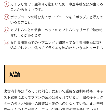
カミソリ負け：髭剃りが難しいため、中途半端な髭が生える
ことがあるようです​
​。
ポップコーンの呼び方：ポップコーンを「ポップ」と呼んで
いるとのこと​
​。
カブトムシとの散歩：ペットのカブトムシをリードで散歩さ
せたことがあるとか​
​。
女性専用車両でのハプニング：間違って女性専用車両に乗り
込んでしまい、焦ってドラクエを始めたというエピソードも​
。
結論
比古清十郎は「るろうに剣心」において重要な役割を持ち、キャ
スト変更によってファンの反応は分かれているが、彼のキャラク
ターの強さと物語への影響は不動のものとなっている。また中村
悠一さんの人気が高く、ファンは熱い期待の声を発していまし