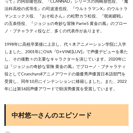
って』の阿部隆也役、『CLANNAD』シリーズの岡崎朋也役、『魔
法科高校の劣等生』の司波達也役、『ウルトラマンX』のウルトラ
マンエックス役、『おそ松さん』の松野カラ松役、『呪術廻戦』
の五条悟役、『ジョジョの奇妙な冒険 Parte5 黄金の風』のブロー
ノ・ブチャラティ役など、多くの代表作があります​
​。
1998年に高校卒業後に上京し、代々木アニメーション学院に入学
しました。2001年にOVA『D+VINE[LUV]』で声優デビューを果た
し、その後数々の主要なキャラクターを演じています​
​。2020年に
は『ジョジョの奇妙な冒険 黄金の風』でブローノ・ブチャラティ
役としてCrunchyrollアニメアワードの最優秀声優賞日本語部門を
受賞し、同年10月にインテンションに移籍しました​
​。また、2022
年には第16回声優アワードで助演男優賞を受賞しています​
​。
中村悠一さんのエピソード