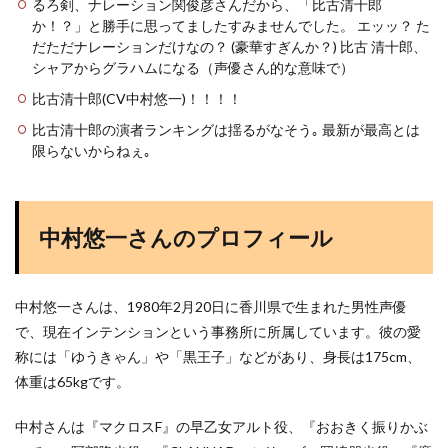
るろ剣、ナレーション関俊彦さんだから、「比古清十郎
か！？」と勝手に思ってましたすみませんでした。 エッッ？ た
だただナレーションだけなの？ (豪華すぎんか？) 比古 清十郎、
シャアからグラハムになる（声優さん的な意味で）
比古清十郎(CV中村悠一)！！！！
比古清十郎の演者ランキングは揺るがなそう｡ 最新が最高とは
限らないからねぇ｡
中村悠一さんのプロフィール
中村悠一さんは、1980年2月20日に香川県で生まれた男性声優
で、現在インテンションという事務所に所属しています。彼の愛
称には「ゆうきゃん」や「黒王子」などがあり、身長は175cm、
体重は65kgです​
​。
中村さんは『マクロスF』の早乙女アルト役、『おおきく振りかぶ