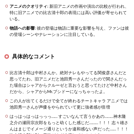
アニメのクオリティ
: 新旧アニメの作画や演出の比較が行われ、
特に旧アニメでの比古清十郎の表現には高い評価が寄せられて
いる。
物語への影響
: 彼の登場は物語に重要な影響を与え、ファンは彼
の登場シーンやナレーションに注目している。
具体的なコメント
比古清十郎は中村さんか。絶対ナレもやってる関俊彦さんだと
思ってたわ。旧アニメだと池田秀一さんだったので関さんだっ
た場合はシャアからクルーゼと言おうと思ってたけど中村さん
だから、シャアからMr.ブシドーになっちゃったよ。
この人が出てくるだけで全てが終わるチートキャラ アニメでは
池田秀一さんが声優をやられていて更に強者感が倍増
はっはっはっはっっっ…… すごいなんて言うかあの………神木隆
之介の瀬田宗次郎をもっと幼くした感じだ………！！！ 志々雄さ
んはまじでイメージ通りというか違和感ない声だった……！！！