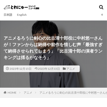
日本語
English
アニメるろうに剣心の比古清十郎役に中村悠一さん
が！ファンからは納得や前作を惜しむ声「最強すぎ
て納得させられてしまう」「比古清十郎の演者ラン
キングは揺るがなそう」
2023年12月15日
2023年12月15日
アニメ
HOME
アニメ
アニメるろうに剣心の比古清十郎役に中村悠一さん