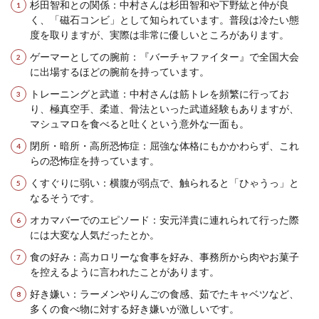
杉田智和との関係：中村さんは杉田智和や下野紘と仲が良
く、「磁石コンビ」として知られています。普段は冷たい態
度を取りますが、実際は非常に優しいところがあります​
​。
ゲーマーとしての腕前：『バーチャファイター』で全国大会
に出場するほどの腕前を持っています​
​。
トレーニングと武道：中村さんは筋トレを頻繁に行ってお
り、極真空手、柔道、骨法といった武道経験もありますが、
マシュマロを食べると吐くという意外な一面も​
​。
閉所・暗所・高所恐怖症：屈強な体格にもかかわらず、これ
らの恐怖症を持っています​
​。
くすぐりに弱い：横腹が弱点で、触られると「ひゃうっ」と
なるそうです​
​。
オカマバーでのエピソード：安元洋貴に連れられて行った際
には大変な人気だったとか​
​。
食の好み：高カロリーな食事を好み、事務所から肉やお菓子
を控えるように言われたことがあります​
​。
好き嫌い：ラーメンやりんごの食感、茹でたキャベツなど、
多くの食べ物に対する好き嫌いが激しいです​
​。