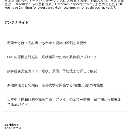
三木道山のラヴィットパフォーマンスに大興奮！概要、SNSの反応、三木道山
とは、DOZAN11への改名由来、Lifetime Respectについてまとめました
に
if
you have 2 million followers on tiktok how much money do you make
より
アンテナサイト
宅建士とは？初心者でもわかる資格の役割と重要性
PMSの原因と対処法：症状緩和のための具体的アプローチ
副鼻腔炎完全ガイド：症状、原因、予防法まで詳しく解説
新治療法として期待！京都大学が開発する”歯生え薬”の可能性
日本初！内臓脂肪を減らす薬「アライ」の全て―効果・副作用から根拠ま
で徹底ガイド
Archives
2024年7月