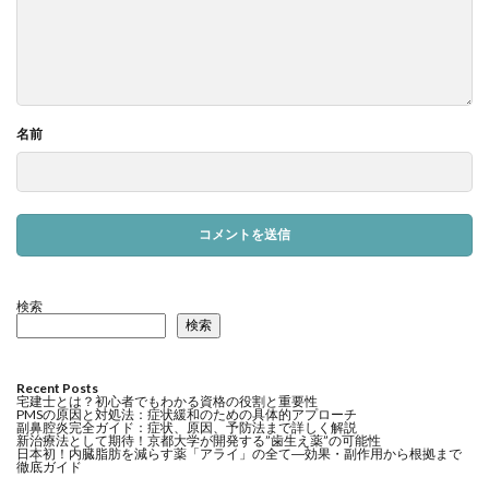
名前
検索
検索
Recent Posts
宅建士とは？初心者でもわかる資格の役割と重要性
PMSの原因と対処法：症状緩和のための具体的アプローチ
副鼻腔炎完全ガイド：症状、原因、予防法まで詳しく解説
新治療法として期待！京都大学が開発する”歯生え薬”の可能性
日本初！内臓脂肪を減らす薬「アライ」の全て―効果・副作用から根拠まで
徹底ガイド