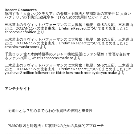
Recent Comments
急増する『人食いバクテリア』の脅威 – 予防法と早期対応の重要性
に
人食い
バクテリアの予防策: 致死率を下げるための実用的なガイド
より
三木道山のラヴィットパフォーマンスに大興奮！概要、SNSの反応、三木道山
とは、DOZAN11への改名由来、Lifetime Respectについてまとめました
に
shrooms definition
より
三木道山のラヴィットパフォーマンスに大興奮！概要、SNSの反応、三木道山
とは、DOZAN11への改名由来、Lifetime Respectについてまとめました
に
amanita mushrooms
より
千葉ロッテ佐々木朗希投手のメジャー挑戦要望にファン騒然！賛否が交錯す
るファンの声
に
what is shrooms made of
より
三木道山のラヴィットパフォーマンスに大興奮！概要、SNSの反応、三木道山
とは、DOZAN11への改名由来、Lifetime Respectについてまとめました
に
if
you have 2 million followers on tiktok how much money do you make
より
アンテナサイト
宅建士とは？初心者でもわかる資格の役割と重要性
PMSの原因と対処法：症状緩和のための具体的アプローチ