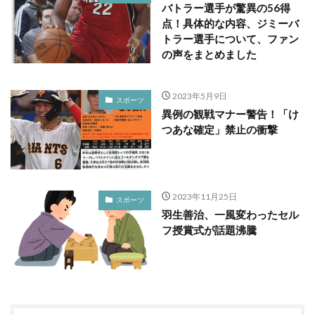
バトラー選手が驚異の56得
点！具体的な内容、ジミーバ
トラー選手について、ファン
の声をまとめました
2023年5月9日
スポーツ
異例の観戦マナー警告！「け
つあな確定」禁止の衝撃
2023年11月25日
スポーツ
羽生善治、一風変わったセル
フ授賞式が話題沸騰