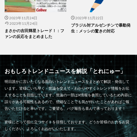
2023年11月24日
2023年11月22日
2023年11月24日
ブラジル対アルゼンチンで暴動発
まさかの吉田輝星トレード！：フ
生：メッシの驚きの対応
ァンの反応をまとめました
おもしろトレンドニュースを解説「とれにゅー」
明日誰かに言いたくなる面白いトレンドニュースをまとめて解説・発信して
います。皆様にいち早く・世論を交えて・わかりやすくトレンド情報をお伝
えすることを目指しています。世論の一部はX情報を参照しているため内容に
誤りがある可能性もあるので、些細なことでも気が付いたことがあればご報
告いただけると幸いです。ご要望も、バグ報告も喜んで承っております！
皆様にとって役に立つサイトを目指しております。どうか皆様のお力をお貸
しください。よろしくおねがいいたします。