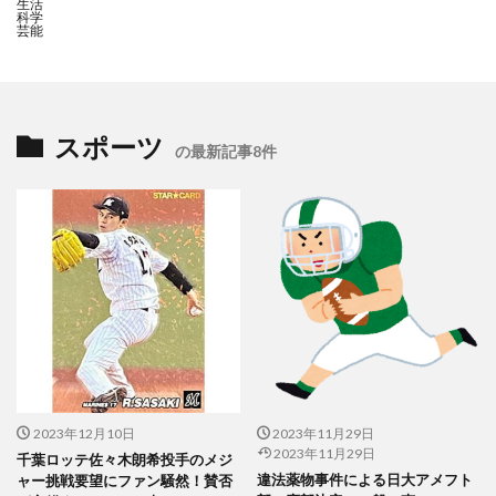
生活
科学
芸能
スポーツ
の最新記事8件
2023年12月10日
2023年11月29日
2023年11月29日
千葉ロッテ佐々木朗希投手のメジ
違法薬物事件による日大アメフト
ャー挑戦要望にファン騒然！賛否