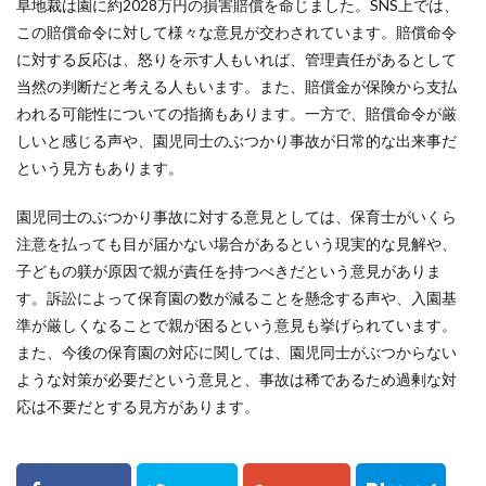
阜地裁は園に約2028万円の損害賠償を命じました。SNS上では、
この賠償命令に対して様々な意見が交わされています。賠償命令
に対する反応は、怒りを示す人もいれば、管理責任があるとして
当然の判断だと考える人もいます。また、賠償金が保険から支払
われる可能性についての指摘もあります。一方で、賠償命令が厳
しいと感じる声や、園児同士のぶつかり事故が日常的な出来事だ
という見方もあります。
園児同士のぶつかり事故に対する意見としては、保育士がいくら
注意を払っても目が届かない場合があるという現実的な見解や、
子どもの躾が原因で親が責任を持つべきだという意見がありま
す。訴訟によって保育園の数が減ることを懸念する声や、入園基
準が厳しくなることで親が困るという意見も挙げられています。
また、今後の保育園の対応に関しては、園児同士がぶつからない
ような対策が必要だという意見と、事故は稀であるため過剰な対
応は不要だとする見方があります。