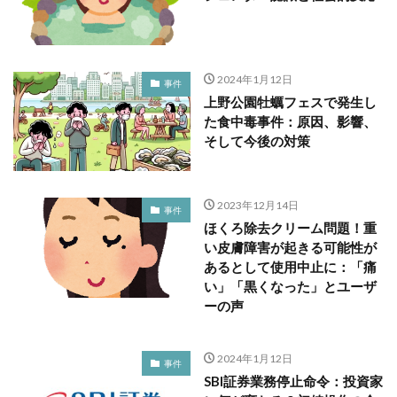
2024年1月12日
事件
上野公園牡蠣フェスで発生し
た食中毒事件：原因、影響、
そして今後の対策
2023年12月14日
事件
ほくろ除去クリーム問題！重
い皮膚障害が起きる可能性が
あるとして使用中止に：「痛
い」「黒くなった」とユーザ
ーの声
2024年1月12日
事件
SBI証券業務停止命令：投資家