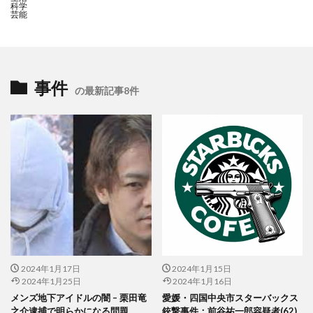
科学
芸能
事件
の最新記事8件
2024年1月17日
2024年1月15日
2024年1月25日
2024年1月16日
メンズ地下アイドルの闇 – 栗田竜
愛媛・四国中央市スターバックス
之介逮捕で明らかになる問題
銃撃事件：前谷祐一郎容疑者(62)