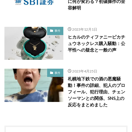
に何が変わる？初値操作の全
容解明
2023年12月1日
事件
ヒカルのティファニーピカチ
ュウネックレス購入騒動：公
平性への疑念と一般の声
2023年4月25日
事件
札幌地下鉄での酒の悪魔騒
動！事件の詳細、犯人のプロ
フィール、犯行理由、チェン
ソーマンとの関係、SNS上の
反応をまとめました