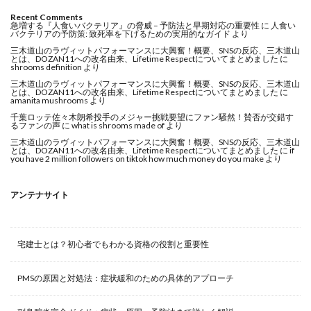
Recent Comments
急増する『人食いバクテリア』の脅威 – 予防法と早期対応の重要性
に
人食い
バクテリアの予防策: 致死率を下げるための実用的なガイド
より
三木道山のラヴィットパフォーマンスに大興奮！概要、SNSの反応、三木道山
とは、DOZAN11への改名由来、Lifetime Respectについてまとめました
に
shrooms definition
より
三木道山のラヴィットパフォーマンスに大興奮！概要、SNSの反応、三木道山
とは、DOZAN11への改名由来、Lifetime Respectについてまとめました
に
amanita mushrooms
より
千葉ロッテ佐々木朗希投手のメジャー挑戦要望にファン騒然！賛否が交錯す
るファンの声
に
what is shrooms made of
より
三木道山のラヴィットパフォーマンスに大興奮！概要、SNSの反応、三木道山
とは、DOZAN11への改名由来、Lifetime Respectについてまとめました
に
if
you have 2 million followers on tiktok how much money do you make
より
アンテナサイト
宅建士とは？初心者でもわかる資格の役割と重要性
PMSの原因と対処法：症状緩和のための具体的アプローチ