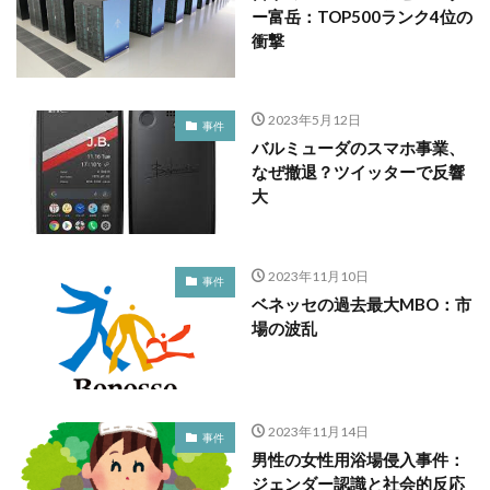
ー富岳：TOP500ランク4位の
衝撃
2023年5月12日
事件
バルミューダのスマホ事業、
なぜ撤退？ツイッターで反響
大
2023年11月10日
事件
ベネッセの過去最大MBO：市
場の波乱
2023年11月14日
事件
男性の女性用浴場侵入事件：
ジェンダー認識と社会的反応