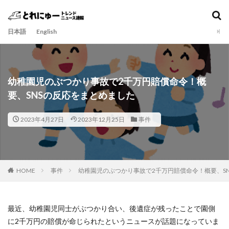
日本語
English
幼稚園児のぶつかり事故で2千万円賠償命令！概
要、SNSの反応をまとめました
2023年4月27日
2023年12月25日
事件
HOME
事件
幼稚園児のぶつかり事故で2千万円賠償命令！概要、S
最近、幼稚園児同士がぶつかり合い、後遺症が残ったことで園側
に2千万円の賠償が命じられたというニュースが話題になっていま