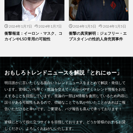
2024年1月7日
2024年1月7日
2024年1月5日
2024年1月5日
衝撃報道：イーロン・マスク、コ
衝撃の真実解明：ジェフリー・エ
カインやLSD常用の可能性
プスタインの性的人身売買事件
おもしろトレンドニュースを解説「とれにゅー」
明日誰かに言いたくなる面白いトレンドニュースをまとめて解説・発信して
います。皆様にいち早く・世論を交えて・わかりやすくトレンド情報をお伝
えすることを目指しています。世論の一部はX情報を参照しているため内容に
誤りがある可能性もあるので、些細なことでも気が付いたことがあればご報
告いただけると幸いです。ご要望も、バグ報告も喜んで承っております！
皆様にとって役に立つサイトを目指しております。どうか皆様のお力をお貸
しください。よろしくおねがいいたします。