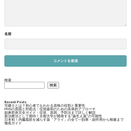
名前
検索
検索
Recent Posts
宅建士とは？初心者でもわかる資格の役割と重要性
PMSの原因と対処法：症状緩和のための具体的アプローチ
副鼻腔炎完全ガイド：症状、原因、予防法まで詳しく解説
新治療法として期待！京都大学が開発する”歯生え薬”の可能性
日本初！内臓脂肪を減らす薬「アライ」の全て―効果・副作用から根拠まで
徹底ガイド