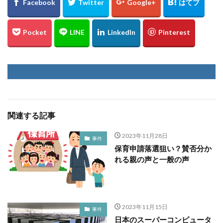
関連する記事
2023年11月28日
事件
保育申請落選狙い？賛否分か
れる親の声と一般の声
2023年11月15日
事件
日本のスーパーコンピュータ