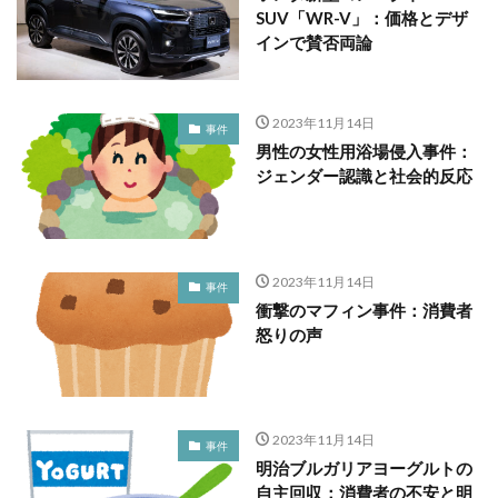
SUV「WR-V」：価格とデザ
インで賛否両論
2023年11月14日
事件
男性の女性用浴場侵入事件：
ジェンダー認識と社会的反応
2023年11月14日
事件
衝撃のマフィン事件：消費者
怒りの声
2023年11月14日
事件
明治ブルガリアヨーグルトの
自主回収：消費者の不安と明