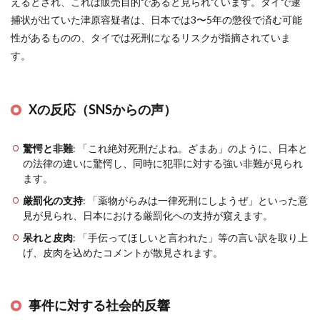
えるとされ、これは販売目的であると見られています。タイで逮
捕状が出ていた津原容疑者は、日本では3〜5年の懲役で済む可能
性があるものの、タイでは死刑になるリスクが指摘されていま
す。
Xの反応（SNSからの声）
驚愕と非難
: 「これ絶対死刑だよね。ざまあ」のように、日本と
の法律の違いに驚愕し、同時に犯罪に対する強い非難が見られ
ます。
厳罰化の支持
: 「薬物がらみは一律死刑にしようぜ」といった意
見が見られ、日本における厳罰化への支持が窺えます。
呆れと皮肉
: 「手伝ってほしいと言われた」等の言い訳を取り上
げ、皮肉を込めたコメントが散見されます。
事件に対する社会的反響