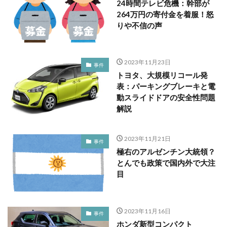
24時間テレビ危機：幹部が
264万円の寄付金を着服！怒
りや不信の声
2023年11月23日
事件
トヨタ、大規模リコール発
表：パーキングブレーキと電
動スライドドアの安全性問題
解説
2023年11月21日
事件
極右のアルゼンチン大統領？
とんでも政策で国内外で大注
目
2023年11月16日
事件
ホンダ新型コンパクト