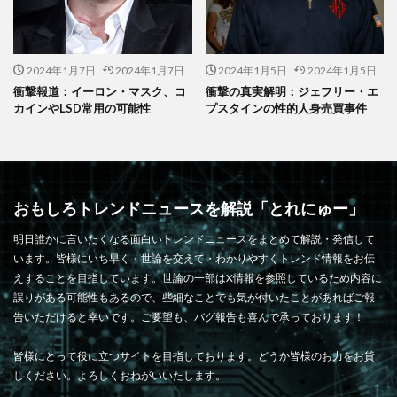
2024年1月7日
2024年1月7日
2024年1月5日
2024年1月5日
衝撃報道：イーロン・マスク、コ
衝撃の真実解明：ジェフリー・エ
カインやLSD常用の可能性
プスタインの性的人身売買事件
おもしろトレンドニュースを解説「とれにゅー」
明日誰かに言いたくなる面白いトレンドニュースをまとめて解説・発信して
います。皆様にいち早く・世論を交えて・わかりやすくトレンド情報をお伝
えすることを目指しています。世論の一部はX情報を参照しているため内容に
誤りがある可能性もあるので、些細なことでも気が付いたことがあればご報
告いただけると幸いです。ご要望も、バグ報告も喜んで承っております！
皆様にとって役に立つサイトを目指しております。どうか皆様のお力をお貸
しください。よろしくおねがいいたします。