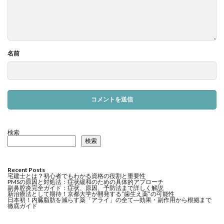
名前
検索
検索
Recent Posts
宅建士とは？初心者でもわかる資格の役割と重要性
PMSの原因と対処法：症状緩和のための具体的アプローチ
副鼻腔炎完全ガイド：症状、原因、予防法まで詳しく解説
新治療法として期待！京都大学が開発する”歯生え薬”の可能性
日本初！内臓脂肪を減らす薬「アライ」の全て―効果・副作用から根拠まで
徹底ガイド