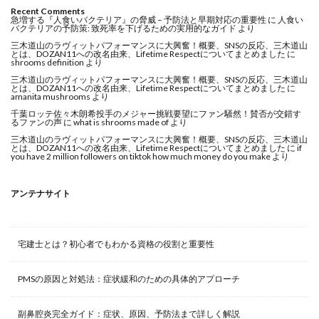
Recent Comments
急増する『人食いバクテリア』の脅威 – 予防法と早期対応の重要性
に
人食い
バクテリアの予防策: 致死率を下げるための実用的なガイド
より
三木道山のラヴィットパフォーマンスに大興奮！概要、SNSの反応、三木道山
とは、DOZAN11への改名由来、Lifetime Respectについてまとめました
に
shrooms definition
より
三木道山のラヴィットパフォーマンスに大興奮！概要、SNSの反応、三木道山
とは、DOZAN11への改名由来、Lifetime Respectについてまとめました
に
amanita mushrooms
より
千葉ロッテ佐々木朗希投手のメジャー挑戦要望にファン騒然！賛否が交錯す
るファンの声
に
what is shrooms made of
より
三木道山のラヴィットパフォーマンスに大興奮！概要、SNSの反応、三木道山
とは、DOZAN11への改名由来、Lifetime Respectについてまとめました
に
if
you have 2 million followers on tiktok how much money do you make
より
アンテナサイト
宅建士とは？初心者でもわかる資格の役割と重要性
PMSの原因と対処法：症状緩和のための具体的アプローチ
副鼻腔炎完全ガイド：症状、原因、予防法まで詳しく解説