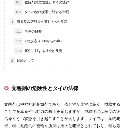
0.1
覚醒剤の危険性とタイの法律
0.2
タイの薬物犯罪に対する刑罰
1
津原悠馬容疑者の事件とXの反応
1.1
事件の概要
1.2
Xの反応（SNSからの声）
1.3
事件に対する社会的反響
2
結論として
覚醒剤の危険性とタイの法律
覚醒剤は中枢神経刺激剤であり、依存性が非常に高く、摂取する
ことで多幸感や活動力の向上を感じますが、摂取後には極度の疲
労感やうつ状態を引き起こすことがあります。タイでは、薬物犯
罪、特に覚醒剤の密輸や所持は重大な犯罪とされており、最も厳