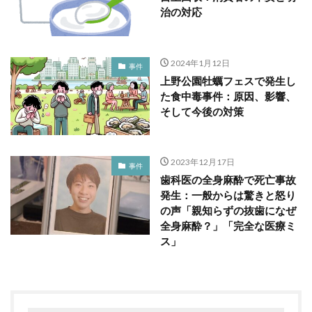
治の対応
2024年1月12日
事件
上野公園牡蠣フェスで発生し
た食中毒事件：原因、影響、
そして今後の対策
2023年12月17日
事件
歯科医の全身麻酔で死亡事故
発生：一般からは驚きと怒り
の声「親知らずの抜歯になぜ
全身麻酔？」「完全な医療ミ
ス」