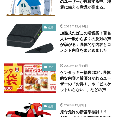
のユーザーが投稿する中、地
震に備える意識が高まる。
2023年12月14日
生活
加熱式たばこの増税案！著名
人や一般から多くの反対の声
が挙がる：具体的な内容とコ
メント内容をまとめました
2023年12月14日
生活
ケンタッキー福袋2024: 具体
的な内容と賛否分かれるユー
ザーの「お得！」や「ビスケ
ットいらない…」などの声
2023年12月3日
生活
原付免許の新基準検討！？