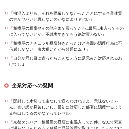
「虫混入よりも、それを隠蔽してなかったことにする企業体質
の方がヤバいと思わないのがなによりヤバい」
「相模屋の豆腐やその他今まで買ってたわ…最悪…虫入ってるの
に入ってないとか。不誠実すぎてもう絶対買わない」
「相模屋のナチュラル豆腐好きだったけど今回の隠蔽行為に不
信感しかない、虫大嫌いだから普通にムリ」
「自分が同じ目に遭ったらこんなふうに足元みた対応されるわ
けでしょ」
企業対応への疑問
「開封して水切って虫なしで送るわけねぇよ。意味ないじゃ
ん。言い訳が見苦しいし、最初に対応した部署に隠蔽するよう
支持出してるのかな？ってレベル」
「京都タンパク→相模屋の豆腐に虫混入してた件、なんで素直
に謝らないんだろう？普通に品質管理で取りこぼしたってだけ