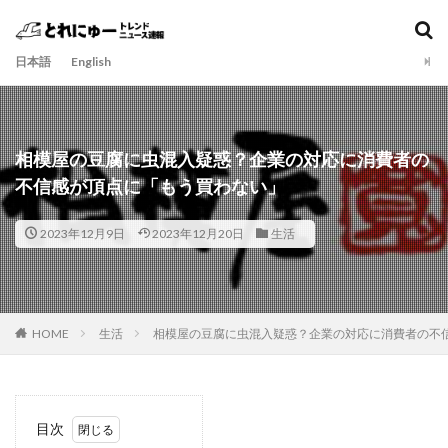
日本語
English
相模屋の豆腐に虫混入疑惑？企業の対応に消費者の
不信感が頂点に「もう買わない」
2023年12月9日
2023年12月20日
生活
HOME
生活
相模屋の豆腐に虫混入疑惑？企業の対応に消費者の不
目次