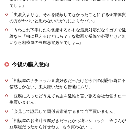
でしょ」
「虫混入よりも、それを隠蔽してなかったことにする企業体質
の方がヤバいと思わないのがなによりヤバい」
「うわこれ下手したら倒産するかもな最悪対応だな？ガチで繊
維なら「虫に見えるけどほら？」な動画が反論で必要だけど無
いなら相模屋の豆腐忌避必至でしょ…」
今後の購入意向
「相模屋のナチュラル豆腐好きだったけど今回の隠蔽行為に不
信感しかない、虫大嫌いだから普通にムリ」
「豆腐に入ったどう見ても虫を繊維と言い張る会社ね覚えた一
生買いません」
「会見して謝罪して関係者粛清するまで当面買いません」
「相模屋のお出汁豆腐好きだったから凄いショック。爺さんが
豆腐屋だったから許せねぇ…もう買わない…」