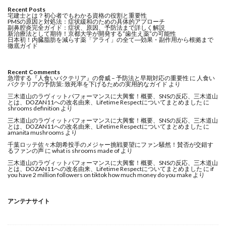
Recent Posts
宅建士とは？初心者でもわかる資格の役割と重要性
PMSの原因と対処法：症状緩和のための具体的アプローチ
副鼻腔炎完全ガイド：症状、原因、予防法まで詳しく解説
新治療法として期待！京都大学が開発する”歯生え薬”の可能性
日本初！内臓脂肪を減らす薬「アライ」の全て―効果・副作用から根拠まで
徹底ガイド
Recent Comments
急増する『人食いバクテリア』の脅威 – 予防法と早期対応の重要性
に
人食い
バクテリアの予防策: 致死率を下げるための実用的なガイド
より
三木道山のラヴィットパフォーマンスに大興奮！概要、SNSの反応、三木道山
とは、DOZAN11への改名由来、Lifetime Respectについてまとめました
に
shrooms definition
より
三木道山のラヴィットパフォーマンスに大興奮！概要、SNSの反応、三木道山
とは、DOZAN11への改名由来、Lifetime Respectについてまとめました
に
amanita mushrooms
より
千葉ロッテ佐々木朗希投手のメジャー挑戦要望にファン騒然！賛否が交錯す
るファンの声
に
what is shrooms made of
より
三木道山のラヴィットパフォーマンスに大興奮！概要、SNSの反応、三木道山
とは、DOZAN11への改名由来、Lifetime Respectについてまとめました
に
if
you have 2 million followers on tiktok how much money do you make
より
アンテナサイト