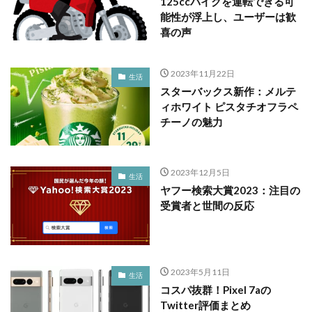
125ccバイクを運転できる可
能性が浮上し、ユーザーは歓
喜の声
2023年11月22日
生活
スターバックス新作：メルテ
ィホワイト ピスタチオフラペ
チーノの魅力
2023年12月5日
生活
ヤフー検索大賞2023：注目の
受賞者と世間の反応
2023年5月11日
生活
コスパ抜群！Pixel 7aの
Twitter評価まとめ