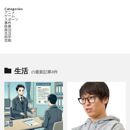
Categories
アニメ
ゲーム
スポーツ
事件
医療
政治
生活
科学
芸能
生活
の最新記事8件