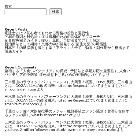
検索
検索
Recent Posts
宅建士とは？初心者でもわかる資格の役割と重要性
PMSの原因と対処法：症状緩和のための具体的アプローチ
副鼻腔炎完全ガイド：症状、原因、予防法まで詳しく解説
新治療法として期待！京都大学が開発する”歯生え薬”の可能性
日本初！内臓脂肪を減らす薬「アライ」の全て―効果・副作用から根拠まで
徹底ガイド
Recent Comments
急増する『人食いバクテリア』の脅威 – 予防法と早期対応の重要性
に
人食い
バクテリアの予防策: 致死率を下げるための実用的なガイド
より
三木道山のラヴィットパフォーマンスに大興奮！概要、SNSの反応、三木道山
とは、DOZAN11への改名由来、Lifetime Respectについてまとめました
に
shrooms definition
より
三木道山のラヴィットパフォーマンスに大興奮！概要、SNSの反応、三木道山
とは、DOZAN11への改名由来、Lifetime Respectについてまとめました
に
amanita mushrooms
より
千葉ロッテ佐々木朗希投手のメジャー挑戦要望にファン騒然！賛否が交錯す
るファンの声
に
what is shrooms made of
より
三木道山のラヴィットパフォーマンスに大興奮！概要、SNSの反応、三木道山
とは、DOZAN11への改名由来、Lifetime Respectについてまとめました
に
if
you have 2 million followers on tiktok how much money do you make
より