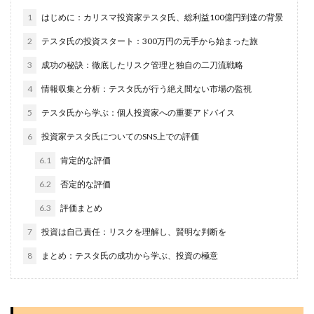
1
はじめに：カリスマ投資家テスタ氏、総利益100億円到達の背景
2
テスタ氏の投資スタート：300万円の元手から始まった旅
3
成功の秘訣：徹底したリスク管理と独自の二刀流戦略
4
情報収集と分析：テスタ氏が行う絶え間ない市場の監視
5
テスタ氏から学ぶ：個人投資家への重要アドバイス
6
投資家テスタ氏についてのSNS上での評価
6.1
肯定的な評価
6.2
否定的な評価
6.3
評価まとめ
7
投資は自己責任：リスクを理解し、賢明な判断を
8
まとめ：テスタ氏の成功から学ぶ、投資の極意