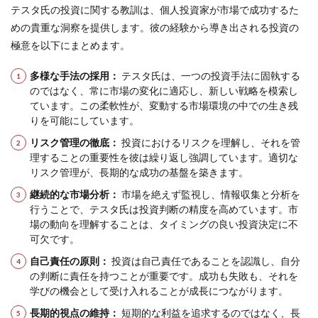
テスタ氏の投資に関する教訓は、個人投資家が市場で成功するた
めの貴重な洞察を提供します。彼の経験から導き出される投資の
極意を以下にまとめます。
多様な手法の採用：
テスタ氏は、一つの投資手法に固執する
のではなく、常に市場の変化に適応し、新しい戦略を模索し
ています。この柔軟性が、変動する市場環境の中での生き残
りを可能にしています。
リスク管理の徹底：
投資におけるリスクを理解し、それを管
理することの重要性を彼は繰り返し強調しています。適切な
リスク管理が、長期的な成功の基盤を築きます。
継続的な市場分析：
市場を絶えず監視し、情報収集と分析を
行うことで、テスタ氏は投資判断の精度を高めています。市
場の動向を理解することは、タイミングの良い投資決定に不
可欠です。
自己責任の原則：
投資は自己責任であることを認識し、自分
の判断に責任を持つことが重要です。成功も失敗も、それを
学びの機会として受け入れることが成長につながります。
長期的視点の維持：
短期的な利益を追求するのではなく、長