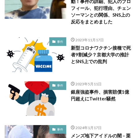
動！事件の詳細、犯人のプロ
フィール、犯行理由、チェン
ソーマンとの関係、SNS上の
反応をまとめました
2023年11月17日
事件
新型コロナワクチン接種で死
者9割減少？京都大学の推計
とSNS上での批判
2023年5月11日
事件
銀座強盗事件、損害賠償1億
円超えにTwitter騒然
2024年1月17日
事件
メンズ地下アイドルの闇 – 栗