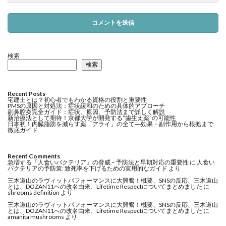
検索
検索
Recent Posts
宅建士とは？初心者でもわかる資格の役割と重要性
PMSの原因と対処法：症状緩和のための具体的アプローチ
副鼻腔炎完全ガイド：症状、原因、予防法まで詳しく解説
新治療法として期待！京都大学が開発する”歯生え薬”の可能性
日本初！内臓脂肪を減らす薬「アライ」の全て―効果・副作用から根拠まで
徹底ガイド
Recent Comments
急増する『人食いバクテリア』の脅威 – 予防法と早期対応の重要性
に
人食い
バクテリアの予防策: 致死率を下げるための実用的なガイド
より
三木道山のラヴィットパフォーマンスに大興奮！概要、SNSの反応、三木道山
とは、DOZAN11への改名由来、Lifetime Respectについてまとめました
に
shrooms definition
より
三木道山のラヴィットパフォーマンスに大興奮！概要、SNSの反応、三木道山
とは、DOZAN11への改名由来、Lifetime Respectについてまとめました
に
amanita mushrooms
より