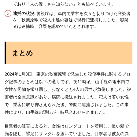
ており「人の優しさを知らない」とも述べています​
​。
逮捕の状況
: 警視庁は、車内で乗客を次々と切りつけた容疑者
を、秋葉原駅で殺人未遂の容疑で現行犯逮捕しました。容疑
者は逮捕時、容疑を認めていたとされます​
​。
まとめ
2024年1月3日、東京の秋葉原駅で発生した殺傷事件に関するブロ
グ記事のまとめは以下の通りです。夜11時頃、山手線の電車内で
女性が刃物を振り回し、少なくとも4人の男性が負傷しました。被
害者は全員意識があり、病院に搬送されました。犯人は若い女性
で、乗客に取り押さえられた後、警察に逮捕されました。この事
件により、山手線の運転が一時見合わせられました。
目撃者の証言によると、女性はロングコートを着用し、長い髪で
顔を隠し、裸足にサンダルを履いていました。目撃者は彼女の異