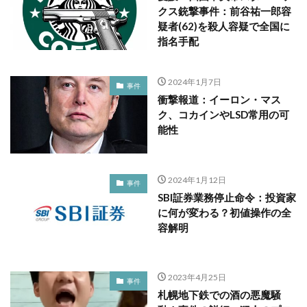
クス銃撃事件：前谷祐一郎容
疑者(62)を殺人容疑で全国に
指名手配
2024年1月7日
事件
衝撃報道：イーロン・マス
ク、コカインやLSD常用の可
能性
2024年1月12日
事件
SBI証券業務停止命令：投資家
に何が変わる？初値操作の全
容解明
2023年4月25日
事件
札幌地下鉄での酒の悪魔騒