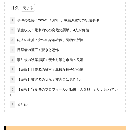
目次
1
事件の概要：2024年1月3日、秋葉原駅での殺傷事件
2
被害状況：電車内での突然の襲撃、4人が負傷
3
犯人の逮捕：女性の身柄確保、刃物の所持
4
目撃者の証言：驚きと恐怖
5
事件後の秋葉原駅：安全対策と市民の反応
6
【続報】目撃者の証言：異様な様子に恐怖
7
【続報】被害者の状況：被害者は男性4人
8
【続報】容疑者のプロフィールと動機：人を殺したいと思ってい
た
9
まとめ