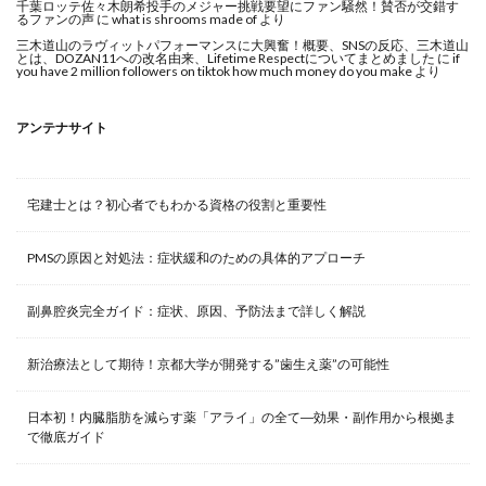
千葉ロッテ佐々木朗希投手のメジャー挑戦要望にファン騒然！賛否が交錯す
るファンの声
に
what is shrooms made of
より
三木道山のラヴィットパフォーマンスに大興奮！概要、SNSの反応、三木道山
とは、DOZAN11への改名由来、Lifetime Respectについてまとめました
に
if
you have 2 million followers on tiktok how much money do you make
より
アンテナサイト
宅建士とは？初心者でもわかる資格の役割と重要性
PMSの原因と対処法：症状緩和のための具体的アプローチ
副鼻腔炎完全ガイド：症状、原因、予防法まで詳しく解説
新治療法として期待！京都大学が開発する”歯生え薬”の可能性
日本初！内臓脂肪を減らす薬「アライ」の全て―効果・副作用から根拠ま
で徹底ガイド