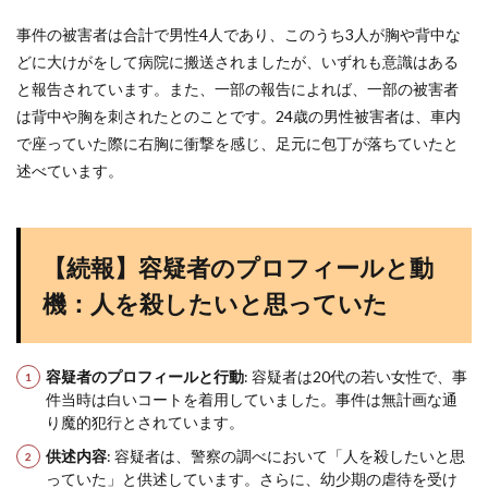
事件の被害者は合計で男性4人であり、このうち3人が胸や背中な
どに大けがをして病院に搬送されましたが、いずれも意識はある
と報告されています​
​。また、一部の報告によれば、一部の被害者
は背中や胸を刺されたとのことです。24歳の男性被害者は、車内
で座っていた際に右胸に衝撃を感じ、足元に包丁が落ちていたと
述べています​
​。
【続報】容疑者のプロフィールと動
機：人を殺したいと思っていた
容疑者のプロフィールと行動
: 容疑者は20代の若い女性で、事
件当時は白いコートを着用していました。事件は無計画な通
り魔的犯行とされています。
供述内容
: 容疑者は、警察の調べにおいて「人を殺したいと思
っていた」と供述しています。さらに、幼少期の虐待を受け