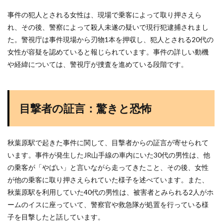
事件の犯人とされる女性は、現場で乗客によって取り押さえら
れ、その後、警察によって殺人未遂の疑いで現行犯逮捕されまし
た。警視庁は事件現場から刃物1本を押収し、犯人とされる20代の
女性が容疑を認めていると報じられています。事件の詳しい動機
や経緯については、警視庁が捜査を進めている段階です​
​。
目撃者の証言：驚きと恐怖
秋葉原駅で起きた事件に関して、目撃者からの証言が寄せられて
います。事件が発生したJR山手線の車内にいた30代の男性は、他
の乗客が「やばい」と言いながら走ってきたこと、その後、女性
が他の乗客に取り押さえられていた様子を述べています。また、
秋葉原駅を利用していた40代の男性は、被害者とみられる2人がホ
ームのイスに座っていて、警察官や救急隊が処置を行っている様
子を目撃したと話しています。