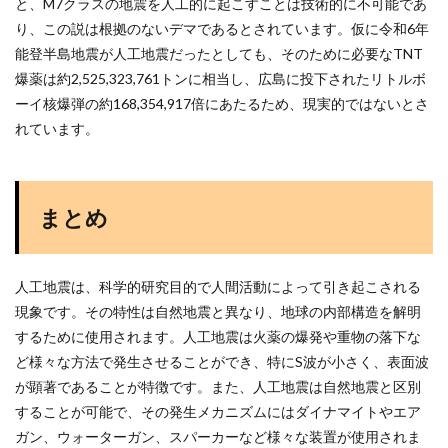
と、M7クラスの地震を人工的に起こすことは技術的に不可能であ
り、この説は根拠のないデマであるとされています。仮に令和6年
能登半島地震が人工地震だったとしても、そのために必要なTNT
爆薬は約2,525,323,761トンに相当し、広島に投下されたリトルボ
ーイ核爆弾の約168,354,917倍にあたるため、現実的ではないとさ
れています。
まとめ
人工地震は、科学的研究目的で人間活動によって引き起こされる
現象です。その特性は自然地震と異なり、地球の内部構造を解明
するために使用されます。人工地震は火薬の爆発や重物の落下な
ど様々な方法で発生させることができ、特にS波が小さく、表面波
が顕著であることが特徴です。また、人工地震は自然地震と区別
することが可能で、その発生メカニズムにはダイナマイトやエア
ガン、ウォーターガン、スパーカーなど様々な装置が使用されま