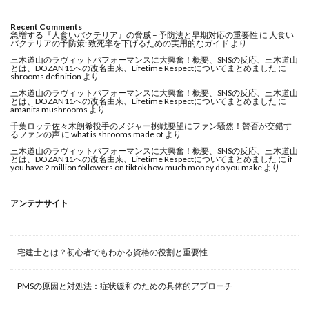
Recent Comments
急増する『人食いバクテリア』の脅威 – 予防法と早期対応の重要性
に
人食い
バクテリアの予防策: 致死率を下げるための実用的なガイド
より
三木道山のラヴィットパフォーマンスに大興奮！概要、SNSの反応、三木道山
とは、DOZAN11への改名由来、Lifetime Respectについてまとめました
に
shrooms definition
より
三木道山のラヴィットパフォーマンスに大興奮！概要、SNSの反応、三木道山
とは、DOZAN11への改名由来、Lifetime Respectについてまとめました
に
amanita mushrooms
より
千葉ロッテ佐々木朗希投手のメジャー挑戦要望にファン騒然！賛否が交錯す
るファンの声
に
what is shrooms made of
より
三木道山のラヴィットパフォーマンスに大興奮！概要、SNSの反応、三木道山
とは、DOZAN11への改名由来、Lifetime Respectについてまとめました
に
if
you have 2 million followers on tiktok how much money do you make
より
アンテナサイト
宅建士とは？初心者でもわかる資格の役割と重要性
PMSの原因と対処法：症状緩和のための具体的アプローチ