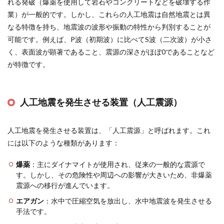
れる発破（爆薬を使用して岩石やコンクリートなどを破壊する作
業）が一般的です。しかし、これらの人工地震は自然地震とは異
なる特徴を持ち、地震波の波形や振動の特性から判別することが
可能です。例えば、P波（初期波）に比べてS波（二次波）が小さ
く、表面波が顕著であること、震源の深さがほぼ0であることなど
が特徴です​
​。
人工地震を発生させる装置（人工震源）
人工地震を発生させる装置は、「人工震源」と呼ばれます。これ
には以下のような種類があります：
爆薬
：主にダイナマイトが使用され、従来の一般的な震源で
す。しかし、その危険性や周辺への影響が大きいため、非爆薬
震源への移行が進んでいます。
エアガン
：水中で圧縮空気を放出し、水中地震波を発生させる
手法です。