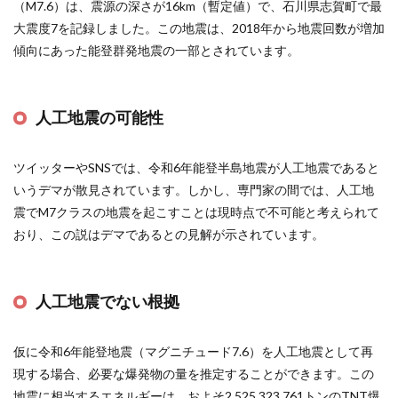
（M7.6）は、震源の深さが16km（暫定値）で、石川県志賀町で最
大震度7を記録しました。この地震は、2018年から地震回数が増加
傾向にあった能登群発地震の一部とされています​
​。
人工地震の可能性
ツイッターやSNSでは、令和6年能登半島地震が人工地震であると
いうデマが散見されています。しかし、専門家の間では、人工地
震でM7クラスの地震を起こすことは現時点で不可能と考えられて
おり、この説はデマであるとの見解が示されています​
​。
人工地震でない根拠
仮に令和6年能登地震（マグニチュード7.6）を人工地震として再
現する場合、必要な爆発物の量を推定することができます。この
地震に相当するエネルギーは、およそ2,525,323,761トンのTNT爆