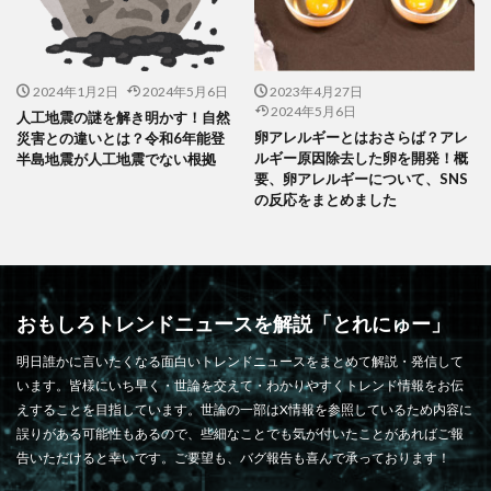
2024年1月2日
2024年5月6日
2023年4月27日
2024年5月6日
人工地震の謎を解き明かす！自然
卵アレルギーとはおさらば？アレ
災害との違いとは？令和6年能登
ルギー原因除去した卵を開発！概
半島地震が人工地震でない根拠
要、卵アレルギーについて、SNS
の反応をまとめました
おもしろトレンドニュースを解説「とれにゅー」
明日誰かに言いたくなる面白いトレンドニュースをまとめて解説・発信して
います。皆様にいち早く・世論を交えて・わかりやすくトレンド情報をお伝
えすることを目指しています。世論の一部はX情報を参照しているため内容に
誤りがある可能性もあるので、些細なことでも気が付いたことがあればご報
告いただけると幸いです。ご要望も、バグ報告も喜んで承っております！