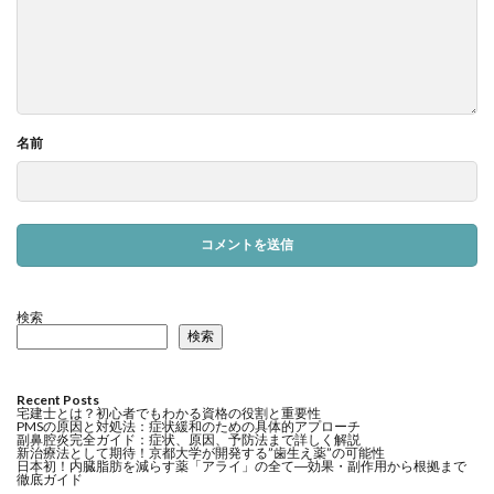
名前
検索
検索
Recent Posts
宅建士とは？初心者でもわかる資格の役割と重要性
PMSの原因と対処法：症状緩和のための具体的アプローチ
副鼻腔炎完全ガイド：症状、原因、予防法まで詳しく解説
新治療法として期待！京都大学が開発する”歯生え薬”の可能性
日本初！内臓脂肪を減らす薬「アライ」の全て―効果・副作用から根拠まで
徹底ガイド