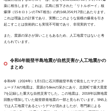
薬に相当します。これは、広島に投下された「リトルボーイ」核
爆弾（15キロトンのTNT相当）の約168,354,917倍にあたります。
これは理論上の計算であり、実際にこのような規模の爆発を引き
起こすことは技術的にも実現不可能であり、非現実的です。 ​​
また、震源の深さが深いこともあるため、人工地震ではないと考
えられています。
令和6年能登半島地震が自然災害か人工地震かの
まとめ
令和6年（2024年）1月1日に石川県能登半島で発生したマグニチ
ュード7.6の地震は、震源が16kmの深さにあり、志賀町で最大震度
7を記録した重大な自然災害でした。この地震は、2018年以降地震
回数が増加していた能登群発地震の一部と見られています。SNS上
では人工地震であるというデマが流れましたが、専門家による