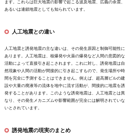
ます。これらは巨大地震の影響で起こる波及地震、広義の余震、
あるいは連鎖地震としても知られています​
​。
人工地震との違い
人工地震と誘発地震の主な違いは、その発生原因と制御可能性に
あります。人工地震は、核爆発や火薬の爆発など人間の意図的な
活動によって直接引き起こされます。これに対し、誘発地震は自
然現象や人間の活動が間接的に引き起こすもので、発生場所や時
間を完全に予測することはできません。例えば、超高層ビルの建
設や大量の廃液等の流体を地中に流す活動が、間接的に地震を誘
発することがあります。このような誘発地震は、人工地震とは異
なり、その発生メカニズムや影響範囲が完全には解明されていな
いとされています​
​。
誘発地震の現実のまとめ