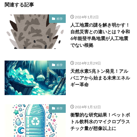
関連する記事
2024年1月2日
科学
人工地震の謎を解き明かす！
自然災害との違いとは？令和
6年能登半島地震が人工地震
でない根拠
2024年2月29日
科学
天然水素5兆トン発見！アル
バニアから始まる未来エネル
ギー革命
2024年1月12日
科学
衝撃的な研究結果！ペットボ
トル飲料水のマイクロプラス
チック量が想像以上に