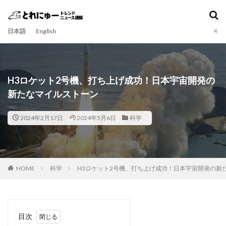
日本語
English
H3ロケット2号機、打ち上げ成功！日本宇宙開発の
新たなマイルストーン
2024年2月17日
2024年5月6日
科学
HOME
科学
H3ロケット2号機、打ち上げ成功！日本宇宙開発の新
目次