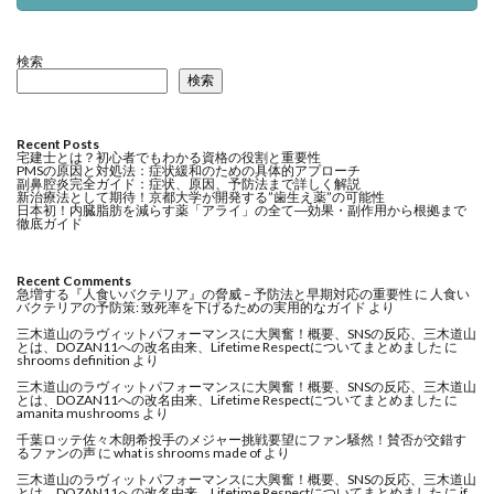
検索
検索
Recent Posts
宅建士とは？初心者でもわかる資格の役割と重要性
PMSの原因と対処法：症状緩和のための具体的アプローチ
副鼻腔炎完全ガイド：症状、原因、予防法まで詳しく解説
新治療法として期待！京都大学が開発する”歯生え薬”の可能性
日本初！内臓脂肪を減らす薬「アライ」の全て―効果・副作用から根拠まで
徹底ガイド
Recent Comments
急増する『人食いバクテリア』の脅威 – 予防法と早期対応の重要性
に
人食い
バクテリアの予防策: 致死率を下げるための実用的なガイド
より
三木道山のラヴィットパフォーマンスに大興奮！概要、SNSの反応、三木道山
とは、DOZAN11への改名由来、Lifetime Respectについてまとめました
に
shrooms definition
より
三木道山のラヴィットパフォーマンスに大興奮！概要、SNSの反応、三木道山
とは、DOZAN11への改名由来、Lifetime Respectについてまとめました
に
amanita mushrooms
より
千葉ロッテ佐々木朗希投手のメジャー挑戦要望にファン騒然！賛否が交錯す
るファンの声
に
what is shrooms made of
より
三木道山のラヴィットパフォーマンスに大興奮！概要、SNSの反応、三木道山
とは、DOZAN11への改名由来、Lifetime Respectについてまとめました
に
if