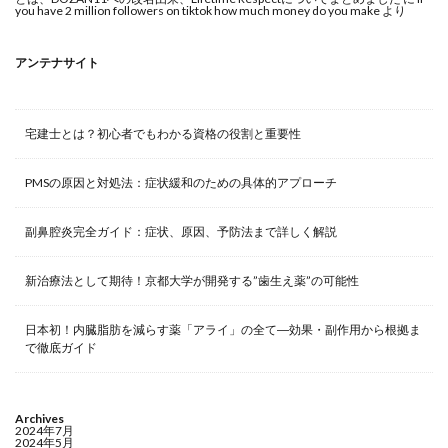
you have 2 million followers on tiktok how much money do you make
より
アンテナサイト
宅建士とは？初心者でもわかる資格の役割と重要性
PMSの原因と対処法：症状緩和のための具体的アプローチ
副鼻腔炎完全ガイド：症状、原因、予防法まで詳しく解説
新治療法として期待！京都大学が開発する”歯生え薬”の可能性
日本初！内臓脂肪を減らす薬「アライ」の全て―効果・副作用から根拠ま
で徹底ガイド
Archives
2024年7月
2024年5月