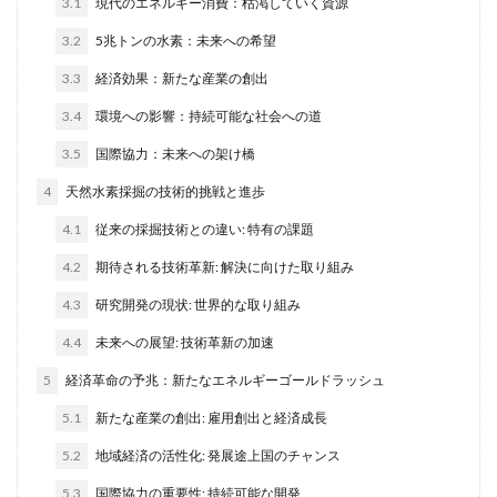
3.1
現代のエネルギー消費：枯渇していく資源
3.2
5兆トンの水素：未来への希望
3.3
経済効果：新たな産業の創出
3.4
環境への影響：持続可能な社会への道
3.5
国際協力：未来への架け橋
4
天然水素採掘の技術的挑戦と進歩
4.1
従来の採掘技術との違い: 特有の課題
4.2
期待される技術革新: 解決に向けた取り組み
4.3
研究開発の現状: 世界的な取り組み
4.4
未来への展望: 技術革新の加速
5
経済革命の予兆：新たなエネルギーゴールドラッシュ
5.1
新たな産業の創出: 雇用創出と経済成長
5.2
地域経済の活性化: 発展途上国のチャンス
5.3
国際協力の重要性: 持続可能な開発