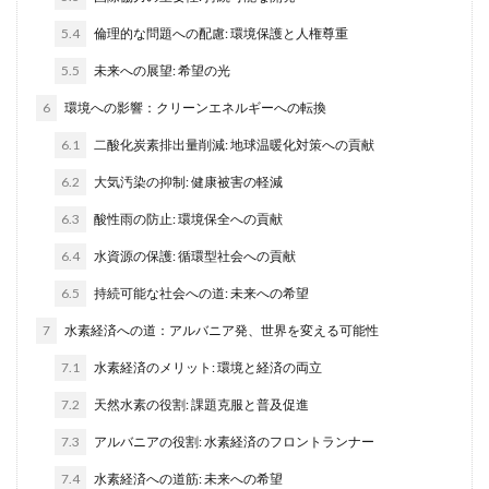
5.4
倫理的な問題への配慮: 環境保護と人権尊重
5.5
未来への展望: 希望の光
6
環境への影響：クリーンエネルギーへの転換
6.1
二酸化炭素排出量削減: 地球温暖化対策への貢献
6.2
大気汚染の抑制: 健康被害の軽減
6.3
酸性雨の防止: 環境保全への貢献
6.4
水資源の保護: 循環型社会への貢献
6.5
持続可能な社会への道: 未来への希望
7
水素経済への道：アルバニア発、世界を変える可能性
7.1
水素経済のメリット: 環境と経済の両立
7.2
天然水素の役割: 課題克服と普及促進
7.3
アルバニアの役割: 水素経済のフロントランナー
7.4
水素経済への道筋: 未来への希望