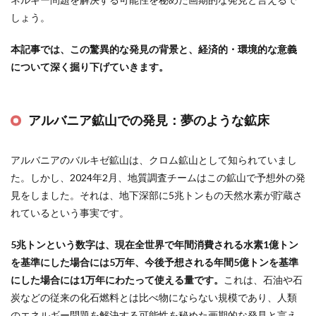
しょう。
本記事では、この驚異的な発見の背景と、経済的・環境的な意義
について深く掘り下げていきます。
アルバニア鉱山での発見：夢のような鉱床
アルバニアのバルキゼ鉱山は、クロム鉱山として知られていまし
た。しかし、2024年2月、地質調査チームはこの鉱山で予想外の発
見をしました。それは、地下深部に5兆トンもの天然水素が貯蔵さ
れているという事実です。
5兆トンという数字は、現在全世界で年間消費される水素1億トン
を基準にした場合には5万年、今後予想される年間5億トンを基準
にした場合には1万年にわたって使える量です。
これは、石油や石
炭などの従来の化石燃料とは比べ物にならない規模であり、人類
のエネルギー問題を解決する可能性を秘めた画期的な発見と言え