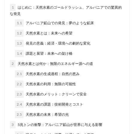
1
はじめに：天然水素のゴールドラッシュ、アルバニアでの驚異的
な発見
1.1
アルバニア鉱山での発見：夢のような鉱床
1.2
天然水素とは：未来への希望
1.3
発見の意義：経済・環境への劇的な変化
1.4
課題と展望：未来への架け橋
2
天然水素とは何か：無限のエネルギー源への道
2.1
天然水素の生成過程：自然の恵み
2.2
天然水素の利用：無限の可能性
2.3
天然水素のメリット：クリーンで安全
2.4
天然水素の課題：技術開発とコスト
2.5
天然水素の未来：希望の光
3
5兆トンの衝撃：アルバニア鉱山が世界に与える影響