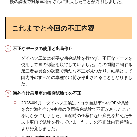
後の調査で対象車種がさらに拡大したことが判明しました​
​。
これまでと今回の不正内容
不正なデータの使用と出荷停止
ダイハツ工業は必要な衝突試験を行わず、不正なデータを
使用して国の認証を取得していました。この問題に関する
第三者委員会の調査で新たな不正が見つかり、結果として
国内外のすべての車種で出荷が停止されることとなりまし
た​
​。
海外向け乗用車の衝突試験での不正
2023年4月、ダイハツ工業はトヨタ自動車へのOEM供給
を含む海外向け4車種の側面衝突試験で不正があったこと
を明らかにしました。量産時の仕様にない変更を加えたテ
スト車両で試験を行っていました。この不正は内部通報に
より発覚しました​
​。