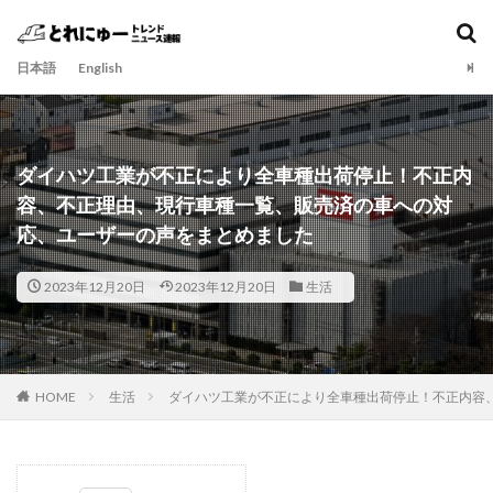
日本語
English
ダイハツ工業が不正により全車種出荷停止！不正内
容、不正理由、現行車種一覧、販売済の車への対
応、ユーザーの声をまとめました
2023年12月20日
2023年12月20日
生活
HOME
生活
ダイハツ工業が不正により全車種出荷停止！不正内容