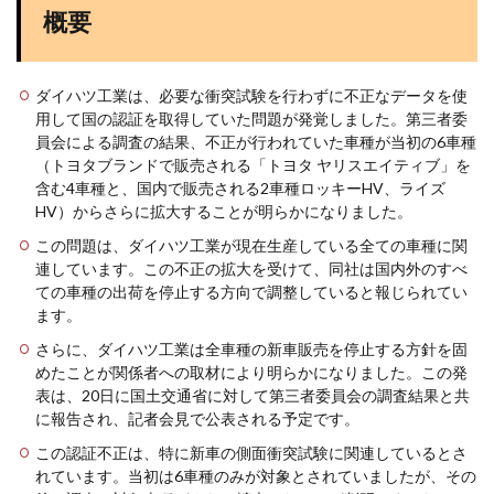
概要
ダイハツ工業は、必要な衝突試験を行わずに不正なデータを使
用して国の認証を取得していた問題が発覚しました。第三者委
員会による調査の結果、不正が行われていた車種が当初の6車種
（トヨタブランドで販売される「トヨタ ヤリスエイティブ」を
含む4車種と、国内で販売される2車種ロッキーHV、ライズ
HV）からさらに拡大することが明らかになりました​
​。
この問題は、ダイハツ工業が現在生産している全ての車種に関
連しています。この不正の拡大を受けて、同社は国内外のすべ
ての車種の出荷を停止する方向で調整していると報じられてい
ます​
​。
さらに、ダイハツ工業は全車種の新車販売を停止する方針を固
めたことが関係者への取材により明らかになりました。この発
表は、20日に国土交通省に対して第三者委員会の調査結果と共
に報告され、記者会見で公表される予定です​
​。
この認証不正は、特に新車の側面衝突試験に関連しているとさ
れています。当初は6車種のみが対象とされていましたが、その