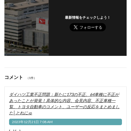
最新情報をチェックしよう！
コメント
（1件）
ダイハツ工業不正問題：新たに173の不正、64車種に不正が
あったことが発覚！具体的な内容、会見内容、不正車種一
覧、トヨタ自動車のコメント、ユーザーの反応をまとめまし
た│とれにゅ
2023年12月21日 7:08 AM