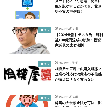
ヌード化アプリ急増！簡単に
服を脱がすことができ、驚き
や不安の声多数！
2024年2月17日
生活
【2024最新】テスタ氏、総利
益100億円達成の軌跡！投資
家必見の成功法則
2023年12月9日
生活
相模屋の豆腐に虫混入疑惑？
企業の対応に消費者の不信感
が頂点に「もう買わない」
2024年1月12日
生活
韓国の犬食禁止法が可決！影