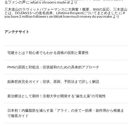
るファンの声
に
what is shrooms made of
より
三木道山のラヴィットパフォーマンスに大興奮！概要、SNSの反応、三木道山
とは、DOZAN11への改名由来、Lifetime Respectについてまとめました
に
if
you have 2 million followers on tiktok how much money do you make
より
アンテナサイト
宅建士とは？初心者でもわかる資格の役割と重要性
PMSの原因と対処法：症状緩和のための具体的アプローチ
副鼻腔炎完全ガイド：症状、原因、予防法まで詳しく解説
新治療法として期待！京都大学が開発する”歯生え薬”の可能性
日本初！内臓脂肪を減らす薬「アライ」の全て―効果・副作用から根拠ま
で徹底ガイド