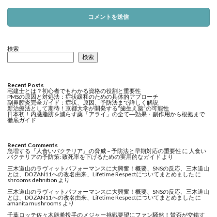
検索
検索
Recent Posts
宅建士とは？初心者でもわかる資格の役割と重要性
PMSの原因と対処法：症状緩和のための具体的アプローチ
副鼻腔炎完全ガイド：症状、原因、予防法まで詳しく解説
新治療法として期待！京都大学が開発する”歯生え薬”の可能性
日本初！内臓脂肪を減らす薬「アライ」の全て―効果・副作用から根拠まで
徹底ガイド
Recent Comments
急増する『人食いバクテリア』の脅威 – 予防法と早期対応の重要性
に
人食い
バクテリアの予防策: 致死率を下げるための実用的なガイド
より
三木道山のラヴィットパフォーマンスに大興奮！概要、SNSの反応、三木道山
とは、DOZAN11への改名由来、Lifetime Respectについてまとめました
に
shrooms definition
より
三木道山のラヴィットパフォーマンスに大興奮！概要、SNSの反応、三木道山
とは、DOZAN11への改名由来、Lifetime Respectについてまとめました
に
amanita mushrooms
より
千葉ロッテ佐々木朗希投手のメジャー挑戦要望にファン騒然！賛否が交錯す