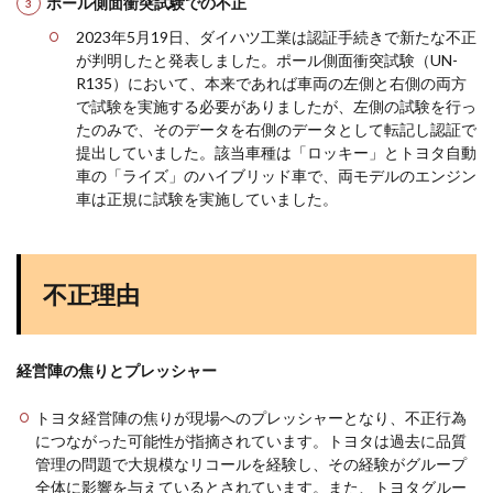
ポール側面衝突試験での不正
2023年5月19日、ダイハツ工業は認証手続きで新たな不正
が判明したと発表しました。ポール側面衝突試験（UN-
R135）において、本来であれば車両の左側と右側の両方
で試験を実施する必要がありましたが、左側の試験を行っ
たのみで、そのデータを右側のデータとして転記し認証で
提出していました。該当車種は「ロッキー」とトヨタ自動
車の「ライズ」のハイブリッド車で、両モデルのエンジン
車は正規に試験を実施していました​
​。
不正理由
経営陣の焦りとプレッシャー
トヨタ経営陣の焦りが現場へのプレッシャーとなり、不正行為
につながった可能性が指摘されています。トヨタは過去に品質
管理の問題で大規模なリコールを経験し、その経験がグループ
全体に影響を与えているとされています。また、トヨタグルー