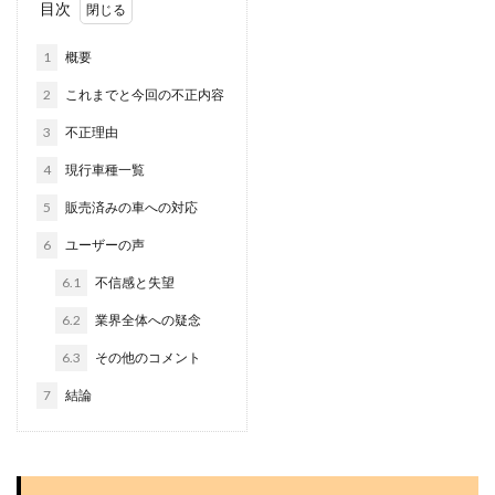
目次
1
概要
2
これまでと今回の不正内容
3
不正理由
4
現行車種一覧
5
販売済みの車への対応
6
ユーザーの声
6.1
不信感と失望
6.2
業界全体への疑念
6.3
その他のコメント
7
結論